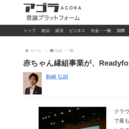
トップ
政治
経済
ビジネス
社会・一般
国際
ホーム
社会・一般
赤ちゃん縁組事業が、Readyf
駒崎 弘樹
クラウ
で最