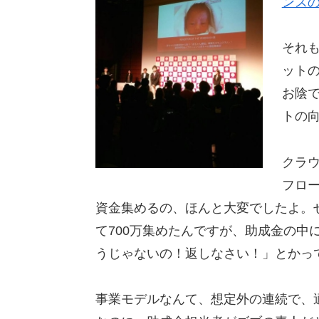
ンス
それも
ット
お陰
トの
クラ
フロ
資金集めるの、ほんと大変でしたよ。
て700万集めたんですが、助成金の中
うじゃないの！返しなさい！」とかっ
事業モデルなんて、想定外の連続で、