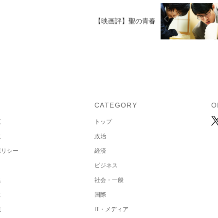
【映画評】聖の青春
U
CATEGORY
O
覧
トップ
覧
政治
ポリシー
経済
ビジネス
集
社会・一般
社
国際
載
IT・メディア