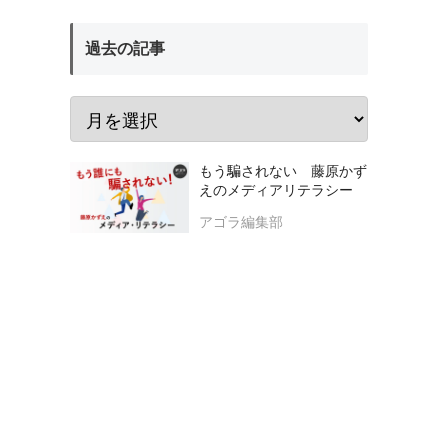
過去の記事
もう騙されない 藤原かず
えのメディアリテラシー
アゴラ編集部