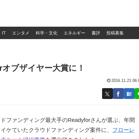
IT
エンタメ
科学・文化
エネルギー
書評
投稿募集
orオブザイヤー大賞に！
2016.11.21 06:
ドファンディング最大手のReadyforさんが選ぶ、年間
もイケていたクラウドファンディング案件に、
フローレ