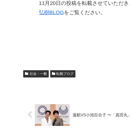
11
月20
日の投稿を転載させていただき
弘樹BLOG
をご覧ください。
社会・一般
転載ブログ
蓮舫VS小池百合子 〜「真田丸