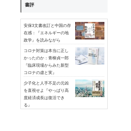
書評
安保3文書改訂と中国の存
在感：『エネルギーの地
政学』を読みながら
コロナ対策は本当に正し
かったのか：青柳貞一郎
『臨床現場からみた新型
コロナの虚と実』
少子化と人手不足の元凶
を直視せよ『やっぱり高
度経済成長は復活でき
る』