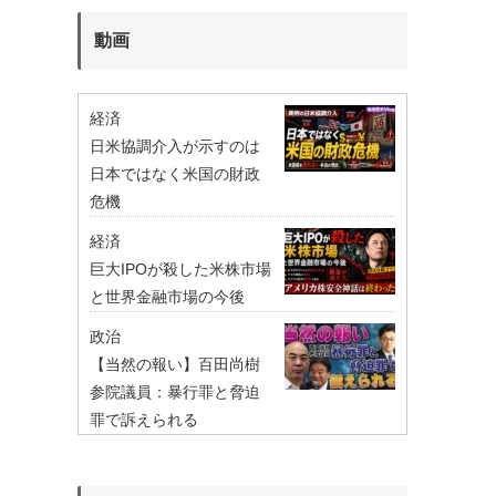
動画
経済
日米協調介入が示すのは
日本ではなく米国の財政
危機
経済
巨大IPOが殺した米株市場
と世界金融市場の今後
政治
【当然の報い】百田尚樹
参院議員：暴行罪と脅迫
罪で訴えられる