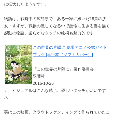
に拡大したようです）。
物語は、戦時中の広島県で、ある一家に嫁いだ18歳の少
女・すずが、戦禍の激しくなる中で懸命に生きる姿を描く
感動の物語。柔らかなタッチの絵柄も魅力的です。
この世界の片隅に 劇場アニメ公式ガイド
ブック [単行本（ソフトカバー）]
『この世界の片隅に』製作委員会
双葉社
2016-10-26
← ビジュアルはこんな感じ。優しいタッチがいいです
ネ。
実はこの映画、クラウドファンディングで作られていたこ