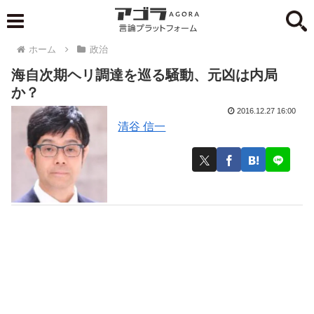
ホーム
政治
海自次期ヘリ調達を巡る騒動、元凶は内局
か？
2016.12.27 16:00
清谷 信一