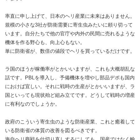
率直に申し上げて、日本のヘリ産業に未来はありません。
規模の小さな3社が防衛需要に寄生虫みたいに頼り切って
います。自分たちで他の官庁や内外の民間に売れるような
機体を作る野心も、向上心もない。
単に防衛省が、数倍の値段でヘリを買っているだけです。
ラ国のほうが稼働率がとかいいますが、これも大概胡乱な
話です。PBLを導入し、予備機体を増やし部品デポも国内
におけば宜しい。それに戦時の生産がとかいいますが、ラ
国といっても現状殆ど組み立てです。どうして戦時の増産
に有利なのでしょうか。
政府のこういう寄生虫のような防衛産業、これと癒着して
いる防衛省の体質の改善を図るべきです。
海自ヘリ商戦を仕切り直しするにしても、国産ではなく輸