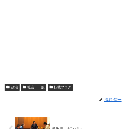
政治
社会・一般
転載ブログ
清谷 信一
糸魚川、ガンバレ