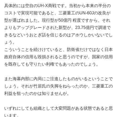
具体的には空自のUH-X商戦です。当初から本来の半分の
コストで実現可能であると、三菱重工のUN-60Jの改良が
型が選ばれました。現行型が50億円 程度ですから、それ
よりもアップグレードされた新型が、23.75億円で調達で
きるなどいうおとぎ話を信じるのはアホウしかいないでし
ょう。
こういうことを続けけていると、防衛省だけではなく日本
政府自体の信用も毀損されると思うのですが、国家の信用
を既存しても守りたい利権でもあったのでしょう。
また海幕内部に内局にご注進したものがいるということで
しょう。それが竹居氏の失脚をねらったのか、三菱重工の
利益を狙ったのかは知りませんが。
いずれにしても組織として大変問題がある状態であると思
います。