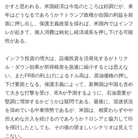
かすと思われる。米国経済は今迄のところは好調だが、来
年はどうなるであろうか？トランプ政権が自国の利益を前
面に押し出し、保護主義政策を採れば、米国内ではインフ
レが起きて、個人消費は鈍化し経済成長を押し下げる可能
性がある。
インフラ投資の増大は、設備投資を活発化するがトリク
ル・ダウン効果が所得格差を急速に縮小するとは思えな
い。またFRBの利上げによるドル高は、原油価格の押し
下げ要因となる。保護主義によって、新興国は中国も含め
て大きな打撃を受け、IEAが予測するように、石油需要が
堅調に増加するかどうかは疑問である。最後に、混迷状況
を深めている中東情勢であるが、米国は、相変わらずやや
控えめな介入を続けるのであろうか？ロシアと協力してIS
を掃討したとしても、その後の望ましいシナリオは見えて
こない。