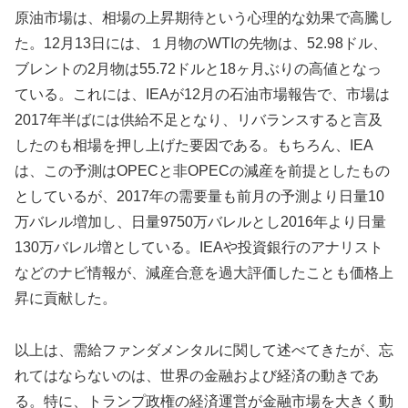
原油市場は、相場の上昇期待という心理的な効果で高騰し
た。12月13日には、１月物のWTIの先物は、52.98ドル、
ブレントの2月物は55.72ドルと18ヶ月ぶりの高値となっ
ている。これには、IEAが12月の石油市場報告で、市場は
2017年半ばには供給不足となり、リバランスすると言及
したのも相場を押し上げた要因である。もちろん、IEA
は、この予測はOPECと非OPECの減産を前提としたもの
としているが、2017年の需要量も前月の予測より日量10
万バレル増加し、日量9750万バレルとし2016年より日量
130万バレル増としている。IEAや投資銀行のアナリスト
などのナビ情報が、減産合意を過大評価したことも価格上
昇に貢献した。
以上は、需給ファンダメンタルに関して述べてきたが、忘
れてはならないのは、世界の金融および経済の動きであ
る。特に、トランプ政権の経済運営が金融市場を大きく動