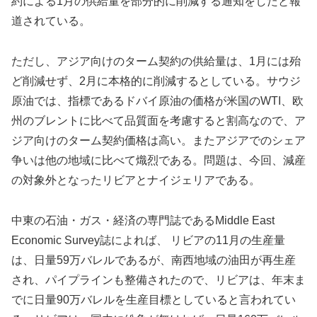
約による1月の供給量を部分的に削減する通知をしたと報
道されている。
ただし、アジア向けのターム契約の供給量は、1月には殆
ど削減せず、2月に本格的に削減するとしている。サウジ
原油では、指標であるドバイ原油の価格が米国のWTI、欧
州のブレントに比べて品質面を考慮すると割高なので、ア
ジア向けのターム契約価格は高い。またアジアでのシェア
争いは他の地域に比べて熾烈である。問題は、今回、減産
の対象外となったリビアとナイジェリアである。
中東の石油・ガス・経済の専門誌であるMiddle East
Economic Survey誌によれば、 リビアの11月の生産量
は、日量59万バレルであるが、南西地域の油田が再生産
され、パイプラインも整備されたので、リビアは、年末ま
でに日量90万バレルを生産目標としていると言われてい