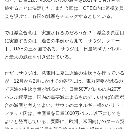
ると、日量116万4000バレルの減産を2017年１月から実
施することに決定した。また今回は、OPEC内に監視委員
会を設けて、各国の減産をチェックするとしている。
では減産合意は、実施されるのだろうか？ 減産を真面目
に実施するのは、過去の事例から見て、サウジ、クエー
ト、UAEの三ヶ国である。サウジは、日量約50万バレル
と最大の減産を引き受けている。
ただしサウジは、発電用に夏に原油の生炊きを行っている
が、12月から2月にかけての冬季には、電力需要が減るの
で原油の生炊き量が減るので、日量50万バレルの内20万
バレル程度は、国内の需要減によるもので，いわば自己都
合の減産と考えてよい。サウジのエネルギー相のハリド・
ファリア氏は、生産量を日量1000万バレル以下にしても
よいと発言している。実際に、欧州、米国向けのターム契