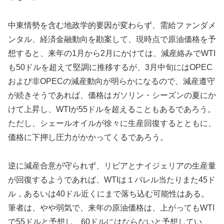
中東情勢を含む地政学的要因が変わらず、需給ファンダメ
ンタル、経済金融動向を勘案して、現時点で原油価格を予
想すると、来年の1月から2月にかけては、減産絡みでWTI
も50ドルを超えて堅調に推移するが、3月中旬にはOPEC
および非OPECの減産動向が明らかになるので、減産遵守
が続きそうであれば、価格はガソリン・シーズンの夏にか
けて上昇し、WTIが55ドルを超えることもあるであろう。
ただし、シェールオイルが徐々に生産回復するとともに、
価格に下押し圧力がかかってくるであろう。
逆に減産合意が守られず、リビアとナイジェリアの生産量
が回復するようであれば、WTIは１バレル当たりまた45ド
ル，あるいは40ドル近くにまで落ち込む可能性はある。
筆者は、やや弱気で、来年の原油価格は、上がってもWTI
で55ドルと予想し、60ドルにはならないと予想してい