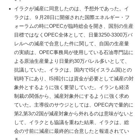
イラクが減産に同意したのは、予想外であった。イ
ラクは、９月28日に開催された国際エネルギー・フ
ォーラムの時にOPECが臨時総会を開き、国別の生産
目標ではなくOPEC全体として、日量3250-3300万バ
レルへの減産で合意した件に関して、自国の生産量
の実績は、OPEC事務局が使用している石油専門誌に
よる原油生産量より日量約30万バレル多いとして、
抗議していた。イラクは、国内でIS(イスラム国)との
戦時下にあり、IS掃討には資金が必要として減産の対
象外とするように強く要望していた。イランも経済
制裁の関係から、減産対象外にするように強く求め
ていた。主導役のサウジとしては、OPEC内で量的に
第2,第3の2国が減産対象から外れるのは意味がないと
して、イラクとも協議を重ねた結果、イラクは、総
会の寸前に減産に最終的に合意したと報道されてい
る。