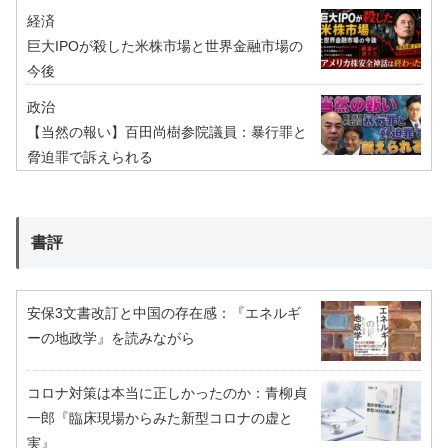
経済
巨大IPOが殺した米株市場と世界金融市場の
今後
政治
【当然の報い】百田尚樹参院議員：暴行罪と
脅迫罪で訴えられる
書評
安保3文書改訂と中国の存在感：『エネルギ
ーの地政学』を読みながら
コロナ対策は本当に正しかったのか：青柳貞
一郎『臨床現場からみた新型コロナの虚と
実』