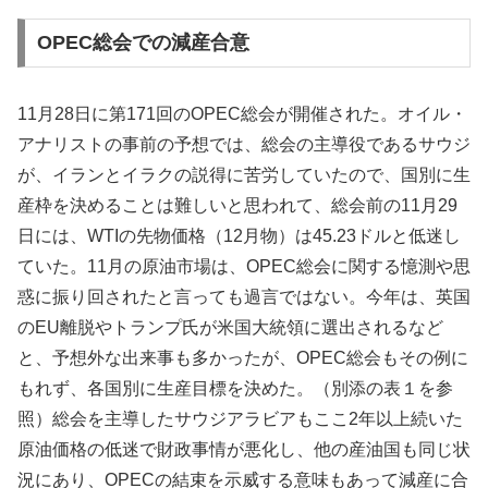
OPEC総会での減産合意
11月28日に第171回のOPEC総会が開催された。オイル・
アナリストの事前の予想では、総会の主導役であるサウジ
が、イランとイラクの説得に苦労していたので、国別に生
産枠を決めることは難しいと思われて、総会前の11月29
日には、WTIの先物価格（12月物）は45.23ドルと低迷し
ていた。11月の原油市場は、OPEC総会に関する憶測や思
惑に振り回されたと言っても過言ではない。今年は、英国
のEU離脱やトランプ氏が米国大統領に選出されるなど
と、予想外な出来事も多かったが、OPEC総会もその例に
もれず、各国別に生産目標を決めた。（別添の表１を参
照）総会を主導したサウジアラビアもここ2年以上続いた
原油価格の低迷で財政事情が悪化し、他の産油国も同じ状
況にあり、OPECの結束を示威する意味もあって減産に合