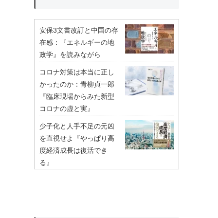
安保3文書改訂と中国の存
在感：『エネルギーの地
政学』を読みながら
コロナ対策は本当に正し
かったのか：青柳貞一郎
『臨床現場からみた新型
コロナの虚と実』
少子化と人手不足の元凶
を直視せよ『やっぱり高
度経済成長は復活でき
る』