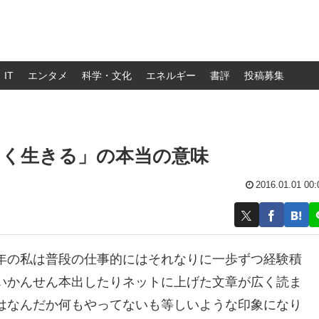
IT
エンタメ
科学・文化
エネルギー
書評
投稿募集
しく生きる」の本当の意味
2016.01.01 00:
年の私は普段の仕事的にはそれなりに一歩ずつ経験積
いかんせん本出したりネットに上げた文章が広く読ま
はなんだか何もやってないも等しいような印象になり