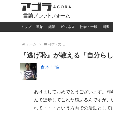
トップ
政治
経済
ビジネス
社会・一般
国際
ホーム
科学・文化
『逃げ恥』が教える「自分ら
倉本 圭造
あけましておめでとうございます。昨
んで進歩してこれた感あるんですが、
れて・・・という方向での活動として