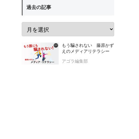
過去の記事
もう騙されない 藤原かず
えのメディアリテラシー
アゴラ編集部