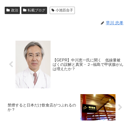
政治
転載ブログ
小池百合子
早川 忠孝
【GEPR】中川恵一氏に聞く 低線量被
ばくの誤解と真実・２--福島で甲状腺がん
は増えたか？
禁煙すると日本だけ飲食店がつぶれるの
か？