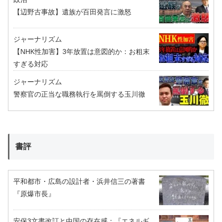
【辺野古事故】遺族が百田発言に激怒
ジャーナリズム
【NHK性加害】3年放置は意図的か：お粗末
すぎる対応
ジャーナリズム
警察官の正当な職務執行を罵倒する玉川徹
書評
平和都市・広島の設計者・浜井信三の著書
『原爆市長』
安保3文書改訂と中国の存在感：『エネルギ