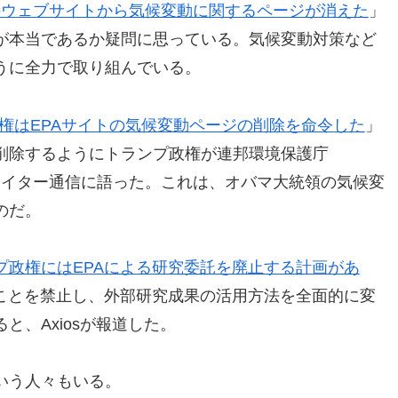
のウェブサイトから気候変動に関するページが消えた
」
が本当であるか疑問に思っている。気候変動対策など
うに全力で取り組んでいる。
権はEPAサイトの気候変動ページの削除を命令した
」
削除するようにトランプ政権が連邦環境保護庁
ロイター通信に語った。これは、オバマ大統領の気候変
のだ。
プ政権にはEPAによる研究委託を廃止する計画があ
ることを禁止し、外部研究成果の活用方法を全面的に変
、Axiosが報道した。
いう人々もいる。