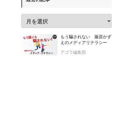
もう騙されない 藤原かず
えのメディアリテラシー
アゴラ編集部