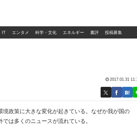
IT
エンタメ
科学・文化
エネルギー
書評
投稿募集
！
2017.01.31 11:
環境政策に大きな変化が起きている。なぜか我が国の
外では多くのニュースが流れている。