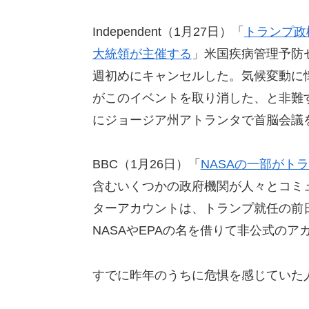
Independent（1月27日）「
トランプ政
大統領が主催する
」米国疾病管理予防
週初めにキャンセルした。気候変動に
がこのイベントを取り消した、と非難す
にジョージア州アトランタで首脳会議
BBC（1月26日）「
NASAの一部がト
含むいくつかの政府機関が人々とコミ
ターアカウントは、トランプ就任の前
NASAやEPAの名を借りて非公式の
すでに昨年のうちに危惧を感じていた