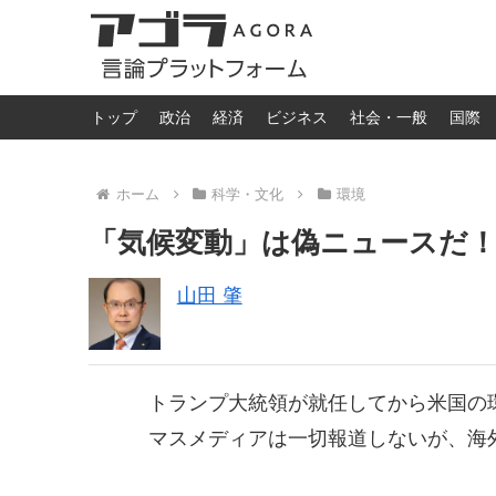
トップ
政治
経済
ビジネス
社会・一般
国際
ホーム
科学・文化
環境
「気候変動」は偽ニュースだ
山田 肇
トランプ大統領が就任してから米国の
マスメディアは一切報道しないが、海