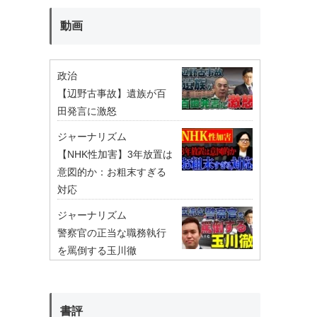
動画
政治
【辺野古事故】遺族が百
田発言に激怒
ジャーナリズム
【NHK性加害】3年放置は
意図的か：お粗末すぎる
対応
ジャーナリズム
警察官の正当な職務執行
を罵倒する玉川徹
書評