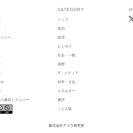
U
CATEGORY
O
覧
トップ
覧
政治
ポリシー
経済
ビジネス
集
社会・一般
社
国際
載
IT・メディア
わせ
科学・文化
項
エネルギー
トの趣旨とメンバー
書評
こども版
株式会社アゴラ研究所