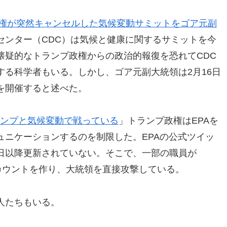
権が突然キャンセルした気候変動サミットをゴア元副
センター（CDC）は気候と健康に関するサミットを今
懐疑的なトランプ政権からの政治的報復を恐れてCDC
る科学者もいる。しかし、ゴア元副大統領は2月16日
を開催すると述べた。
ランプと気候変動で戦っている
」トランプ政権はEPAを
ュニケーションするのを制限した。EPAの公式ツイッ
日以降更新されていない。そこで、一部の職員が
アカウントを作り、大統領を直接攻撃している。
人たちもいる。