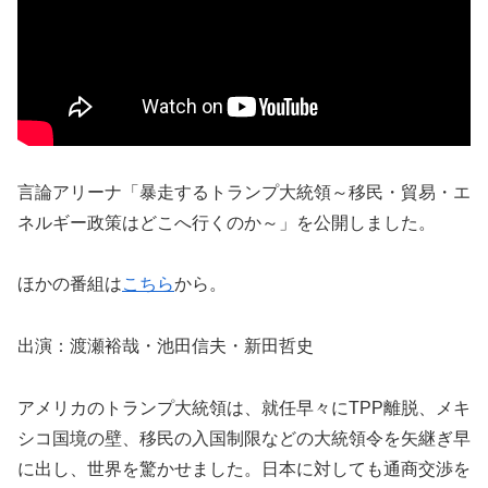
言論アリーナ「暴走するトランプ大統領～移民・貿易・エ
ネルギー政策はどこへ行くのか～」を公開しました。
ほかの番組は
こちら
から。
出演：渡瀬裕哉・池田信夫・新田哲史
アメリカのトランプ大統領は、就任早々にTPP離脱、
メキ
シコ国境の壁、
移民の入国制限などの大統領令を矢継ぎ早
に出し、
世界を驚かせました。日本に対しても通商交渉を