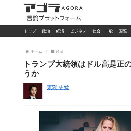
トップ
政治
経済
ビジネス
社会・一般
国際
ホーム
経済
トランプ大統領はドル高是正の
うか
東猴 史紘