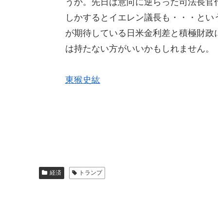
うか。先日は意向に逆らった司法長官
しかするとイエレン議長も・・・とい
が期待している日米金利差と積極財政
は持たない方がいいかもしれません。
東猴史紘
経済
トランプ