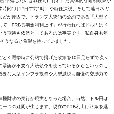
円が下落したのは就任前に行われた具体的な経済政策が
時間1月12日午前1時）や就任演説、そして連日ネガ
などが原因で、トランプ大統領の公約である「大型イ
して「FRB長期金利利上げ」が行われればドル円はド
いう期待も依然としてあるのは事実です。私自身も年
はそうなると希望を持っていました。
ごとく選挙時に公約で掲げた政策を10日足らずで次々
の承認が不要な大統領令を使っているからというのも
必要な大型インフラ投資や大型減税も自慢の交渉力で
積極財政の実行が現実となった場合、当然、ドル円は
で一つの疑問が生じます。現在のFRB利上げ路線を継