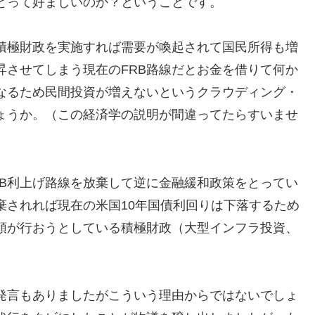
とって好ましいのか？ということです。
積極財政を実施すれば需要が喚起されて国民所得も増
昇させてしまう現在のFRB路線だとお金を借りて何か
なるため民間投資が増えないというクラウディング・
ょうか。（この経済学の説明が間違ってたらすいませ
RB利上げ路線を放棄して逆に金融緩和政策をとってい
棄されれば現在の米国10年国債利回りは下落するため
領が行おうとしている積極財政（大型インフラ投資、
発言もありましたがこういう理由からではないでしょ