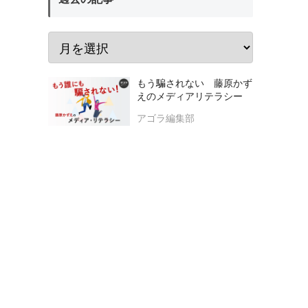
もう騙されない 藤原かず
えのメディアリテラシー
アゴラ編集部