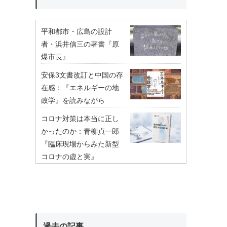
平和都市・広島の設計
者・浜井信三の著書『原
爆市長』
安保3文書改訂と中国の存
在感：『エネルギーの地
政学』を読みながら
コロナ対策は本当に正し
かったのか：青柳貞一郎
『臨床現場からみた新型
コロナの虚と実』
過去の記事