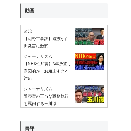
動画
政治
【辺野古事故】遺族が百
田発言に激怒
ジャーナリズム
【NHK性加害】3年放置は
意図的か：お粗末すぎる
対応
ジャーナリズム
警察官の正当な職務執行
を罵倒する玉川徹
書評