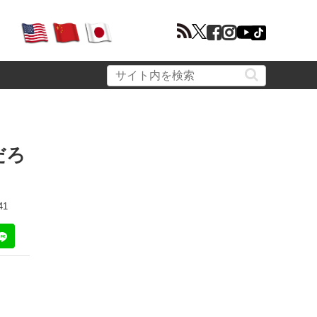
だろ
41