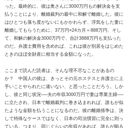
った。最終的に、彼は奥さんに3000万円もの解決金を支
払うことにより、離婚裁判の最中に和解で離婚した。彼に
はひとつも落ち度がないにもかかわらず、浮気をした妻に
離婚してもらうために、37万円×24カ月＝888万円、そし
て、和解の解決金3000万円で、合計3888万円も支払った
のだ。弁護士費用を含めれば、これは彼が別居をはじめた
ときのほぼ全財産に相当する金額になった。
ここまで読んだ読者は、そんな理不尽なことがあるの
か？ 中国人の彼は、きっとその元ホステスと弁護士に上
手いことやられたに違いない、と思ったことだろう。しか
し、彼と同じ状況──夫の年収3000万円で妻は専業主婦──
に立たされ、日本で離婚裁判に巻き込まれれば、誰もが似
たような金額を払うことになるのだ。彼の離婚係争は、決
して特殊なケースではなく、日本の司法慣習に完全に則っ
ている。つまり、同じぐらいの年収があれば、誰もが陥る