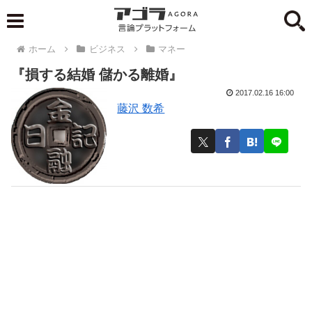
ホーム
ビジネス
マネー
『損する結婚 儲かる離婚』
2017.02.16 16:00
藤沢 数希