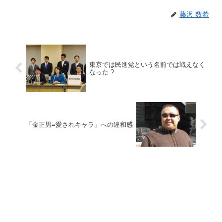
藤沢 数希
東京では民進党という名前では戦えなく
なった ?
「金正男=愛されキャラ」への違和感