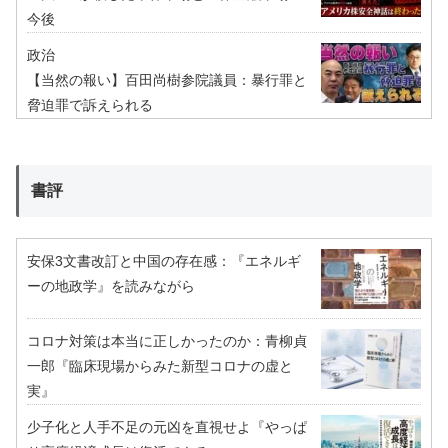
今後
政治
【当然の報い】百田尚樹参院議員：暴行罪と
脅迫罪で訴えられる
書評
安保3文書改訂と中国の存在感：『エネルギ
ーの地政学』を読みながら
コロナ対策は本当に正しかったのか：青柳貞
一郎『臨床現場からみた新型コロナの虚と
実』
少子化と人手不足の元凶を直視せよ『やっぱ