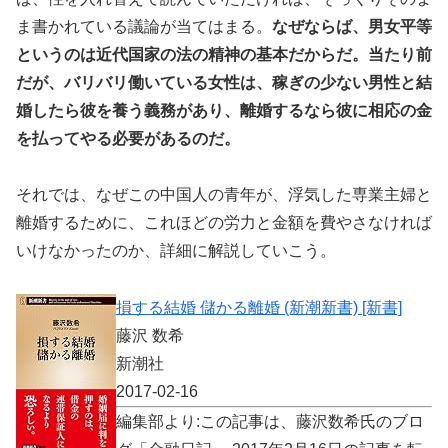
ま書かれている議論が当てはまる。
なぜならば、男女平等
というのは近代国家の法の精神の基本だからだ。当たり前
だが、バリバリ働いている女性は、稼ぎの少ない男性と結
婚したら彼を養う義務があり、離婚するなら彼に相応の金
を払ってやる必要があるのだ。
それでは、なぜこの中国人の青年が、浮気した専業主婦と
離婚するために、これほどの労力と金額を費やさなければ
いけなかったのか、詳細に解説していこう。
損する結婚 儲かる離婚 (新潮新書) [新書]
藤沢 数希
新潮社
2017-02-16
編集部より:この記事は、藤沢数希氏のブロ