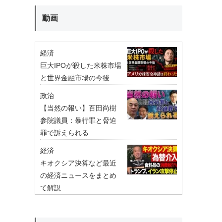
動画
経済
巨大IPOが殺した米株市場
と世界金融市場の今後
政治
【当然の報い】百田尚樹
参院議員：暴行罪と脅迫
罪で訴えられる
経済
キオクシア決算など最近
の経済ニュースをまとめ
て解説