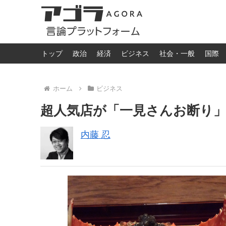
トップ
政治
経済
ビジネス
社会・一般
国際
ホーム
ビジネス
超人気店が「一見さんお断り
内藤 忍