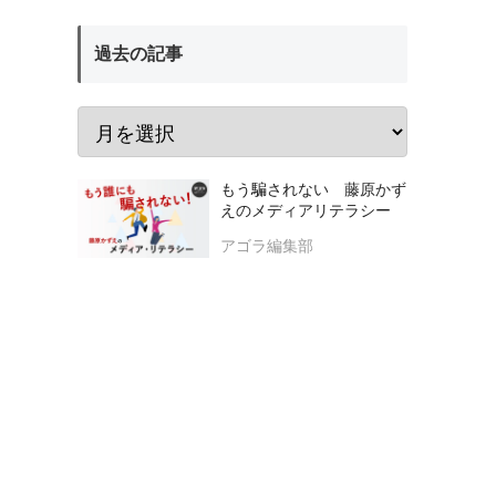
過去の記事
もう騙されない 藤原かず
えのメディアリテラシー
アゴラ編集部