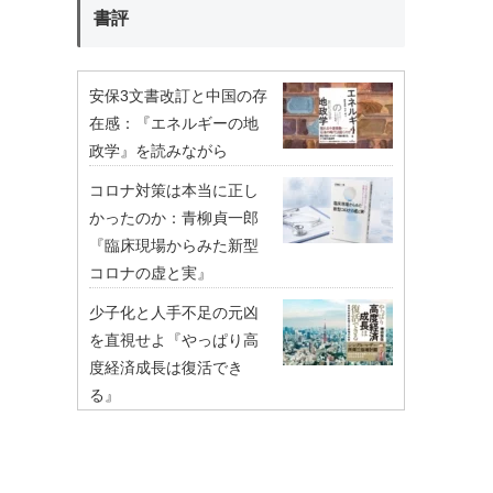
書評
安保3文書改訂と中国の存
在感：『エネルギーの地
政学』を読みながら
コロナ対策は本当に正し
かったのか：青柳貞一郎
『臨床現場からみた新型
コロナの虚と実』
少子化と人手不足の元凶
を直視せよ『やっぱり高
度経済成長は復活でき
る』