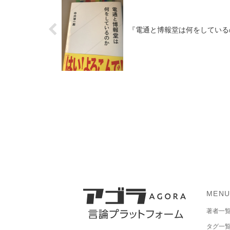
『電通と博報堂は何をしている
MEN
著者一
タグ一