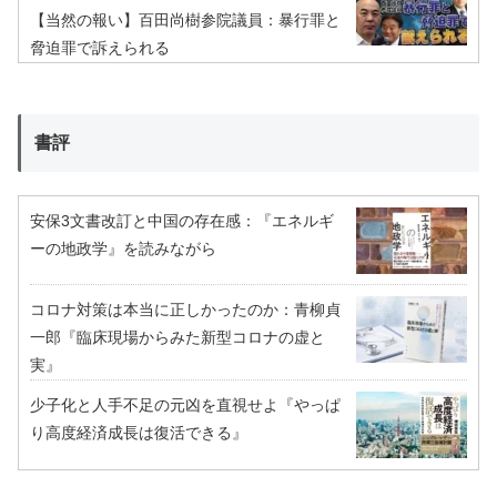
【当然の報い】百田尚樹参院議員：暴行罪と
脅迫罪で訴えられる
書評
安保3文書改訂と中国の存在感：『エネルギ
ーの地政学』を読みながら
コロナ対策は本当に正しかったのか：青柳貞
一郎『臨床現場からみた新型コロナの虚と
実』
少子化と人手不足の元凶を直視せよ『やっぱ
り高度経済成長は復活できる』