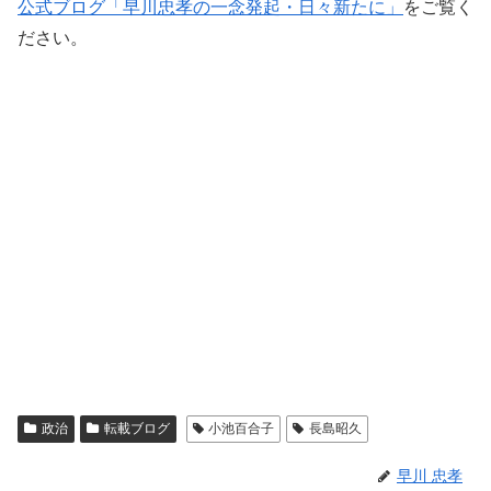
公式ブログ「早川忠孝の一念発起・日々新たに」
をご覧く
ださい。
政治
転載ブログ
小池百合子
長島昭久
早川 忠孝