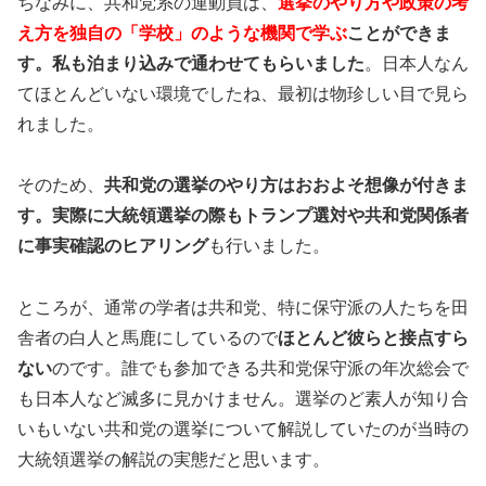
ちなみに、共和党系の運動員は、
選挙のやり方や政策の考
え方を独自の「学校」のような機関で学ぶ
ことができま
す。私も泊まり込みで通わせてもらいました
。日本人なん
てほとんどいない環境でしたね、最初は物珍しい目で見ら
れました。
そのため、
共和党の選挙のやり方はおおよそ想像が付きま
す。実際に大統領選挙の際もトランプ選対や共和党関係者
に事実確認のヒアリング
も行いました。
ところが、通常の学者は共和党、特に保守派の人たちを田
舎者の白人と馬鹿にしているので
ほとんど彼らと接点すら
ない
のです。誰でも参加できる共和党保守派の年次総会で
も日本人など滅多に見かけません。選挙のど素人が知り合
いもいない共和党の選挙について解説していたのが当時の
大統領選挙の解説の実態だと思います。