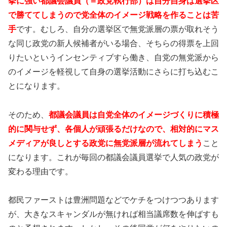
挙に強い都議会議員（＝政党執行部）は自分自身は選挙区
で勝ててしまうので党全体のイメージ戦略を作ることは苦
手
です。むしろ、自分の選挙区で無党派層の票が取れそう
な同じ政党の新人候補者がいる場合、そちらの得票を上回
りたいというインセンティブすら働き、自党の無党派から
のイメージを軽視して自身の選挙活動にさらに打ち込むこ
とになります。
そのため、
都議会議員は自党全体のイメージづくりに積極
的に関与せず、各個人が頑張るだけなので、相対的にマス
メディアが良しとする政党に無党派層が流れてしまう
こと
になります。これが毎回の都議会議員選挙で人気の政党が
変わる理由です。
都民ファーストは豊洲問題などでケチをつけつつあります
が、大きなスキャンダルが無ければ相当議席数を伸ばすも