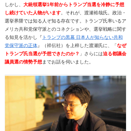
しかし、
大統領選挙1年前からトランプ当選を冷静に予想
し続けていた人物がいます
。それが、渡瀬裕哉氏。政治・
選挙界隈では知る人ぞ知る存在です。トランプ氏率いるア
メリカ共和党保守派とのコネクションや、選挙戦略に関す
る知見を活かし『
トランプの黒幕 日本人が知らない共和
党保守派の正体
』（祥伝社）を上梓した渡瀬氏に、「
なぜ
トランプ氏当選が予想できたのか？
」さらには
迫る都議会
議員選の情勢予想
までお話を伺いました。