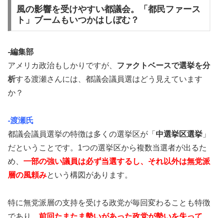
風の影響を受けやすい都議会。「都民ファース
ト」ブームもいつかはしぼむ？
-編集部
アメリカ政治もしかりですが、
ファクトベースで選挙を分
析
する渡瀬さんには、都議会議員選はどう見えています
か？
-渡瀬氏
都議会議員選挙の特徴は多くの選挙区が「
中選挙区選挙
」
だということです。1つの選挙区から複数当選者が出るた
め、
一部の強い議員は必ず当選するし、それ以外は無党派
層の風頼み
という構図があります。
特に無党派層の支持を受ける政党が毎回変わることも特徴
であり、
前回たまたま勢いがあった政党が勢いを失って、