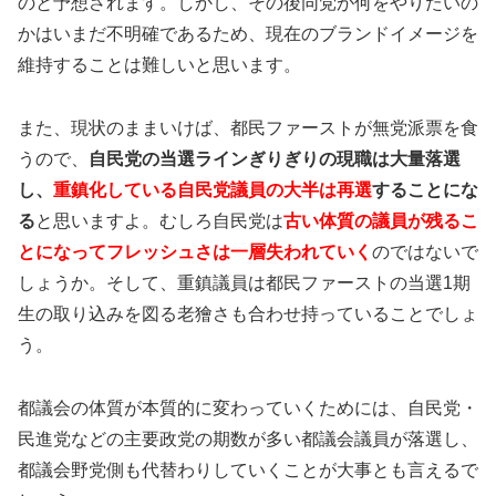
のと予想されます。しかし、その後同党が何をやりたいの
かはいまだ不明確であるため、現在のブランドイメージを
維持することは難しいと思います。
また、現状のままいけば、都民ファーストが無党派票を食
うので、
自民党の当選ラインぎりぎりの現職は大量落選
し、
重鎮化している自民党議員の大半は再選
することにな
る
と思いますよ。むしろ自民党は
古い体質の議員が残るこ
とになってフレッシュさは一層失われていく
のではないで
しょうか。そして、重鎮議員は都民ファーストの当選1期
生の取り込みを図る老獪さも合わせ持っていることでしょ
う。
都議会の体質が本質的に変わっていくためには、自民党・
民進党などの主要政党の期数が多い都議会議員が落選し、
都議会野党側も代替わりしていくことが大事とも言えるで