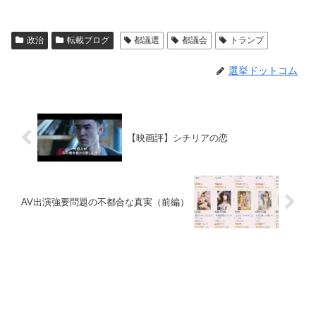
政治
転載ブログ
都議選
都議会
トランプ
選挙ドットコム
【映画評】シチリアの恋
AV出演強要問題の不都合な真実（前編）