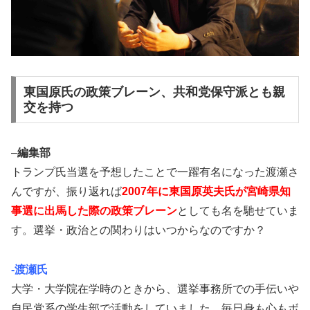
東国原氏の政策ブレーン、共和党保守派とも親
交を持つ
–
編集部
トランプ氏当選を予想したことで一躍有名になった渡瀬さ
んですが、振り返れば
2007年に東国原英夫氏が宮崎県知
事選に出馬した際の政策ブレーン
としても名を馳せていま
す。選挙・政治との関わりはいつからなのですか？
-渡瀬氏
大学・大学院在学時のときから、選挙事務所での手伝いや
自民党系の学生部で活動をしていました。毎日身も心もボ