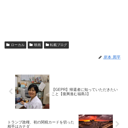
ローカル
映画
転載ブログ
岸本 周平
【GEPR】帰還者に知っていただきたい
こと【復興進む福島1】
トランプ政権、初の関税カードを切った
相手はカナダ