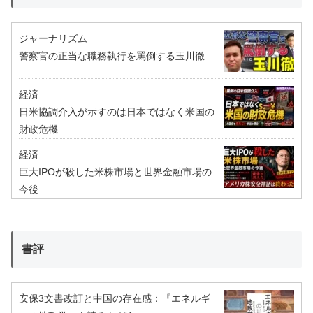
ジャーナリズム
警察官の正当な職務執行を罵倒する玉川徹
経済
日米協調介入が示すのは日本ではなく米国の
財政危機
経済
巨大IPOが殺した米株市場と世界金融市場の
今後
書評
安保3文書改訂と中国の存在感：『エネルギ