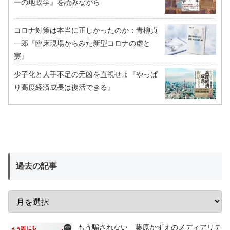
ーの地政学』を読みながら
コロナ対策は本当に正しかったのか：青柳貞
一郎『臨床現場からみた新型コロナの虚と
実』
少子化と人手不足の元凶を直視せよ『やっぱ
り高度経済成長は復活できる』
過去の記事
もう騙されない 藤原かずえのメディアリテ