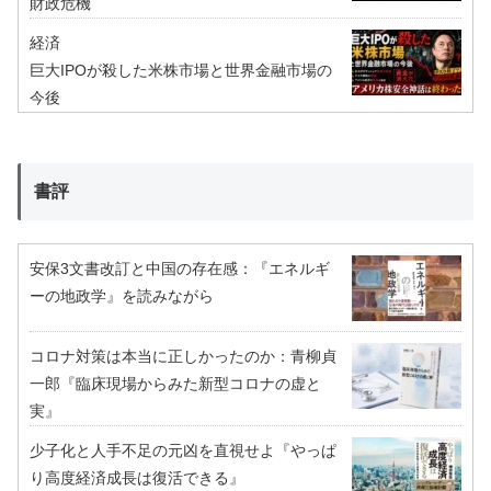
財政危機
経済
巨大IPOが殺した米株市場と世界金融市場の
今後
書評
安保3文書改訂と中国の存在感：『エネルギ
ーの地政学』を読みながら
コロナ対策は本当に正しかったのか：青柳貞
一郎『臨床現場からみた新型コロナの虚と
実』
少子化と人手不足の元凶を直視せよ『やっぱ
り高度経済成長は復活できる』