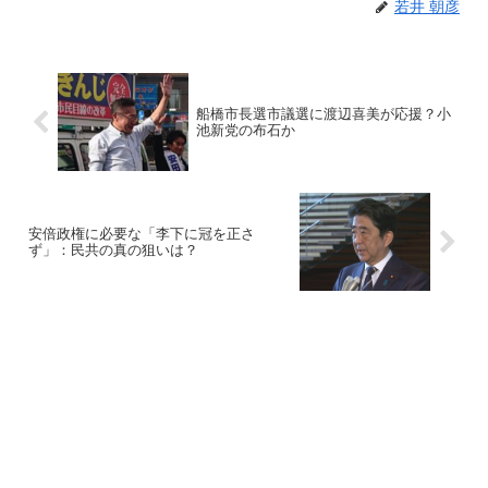
若井 朝彦
船橋市長選市議選に渡辺喜美が応援？小
池新党の布石か
安倍政権に必要な「李下に冠を正さ
ず」：民共の真の狙いは？