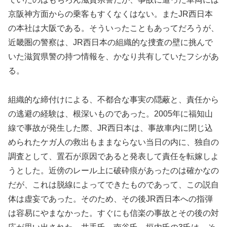
京阪神方面からの乗客もすくなくはない。またJR西日本
の本社は大阪である。そういったこともあってだろうが、
近畿圏の警察は、JR西日本の組織的な捜査の壁に挑んで
いた滋賀県警の持つ情報を、かなり共有していたフシがあ
る。
組織的な締付けによる、不都合な事実の隠蔽と、責任から
の逃避の経験は、根深いものであった。2005年に福知山
線で事故が発生した際、JR西日本は、事故車内に閉じ込
められたケガ人の救出もままならない当日の内に、独自の
調査として、置石が原因であると発表して責任を転嫁しよ
うとした。近傍のレール上に破砕痕があったのは確かなの
だが、これは脱線によってできたものであって、この説自
体は虚妄であった。そのため、その後JR西日本への指弾
は容易にやまなかった。すぐにも信楽の事故とその後の対