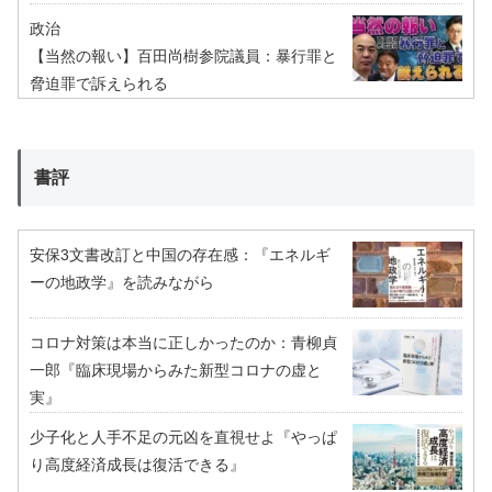
政治
【当然の報い】百田尚樹参院議員：暴行罪と
脅迫罪で訴えられる
書評
安保3文書改訂と中国の存在感：『エネルギ
ーの地政学』を読みながら
コロナ対策は本当に正しかったのか：青柳貞
一郎『臨床現場からみた新型コロナの虚と
実』
少子化と人手不足の元凶を直視せよ『やっぱ
り高度経済成長は復活できる』