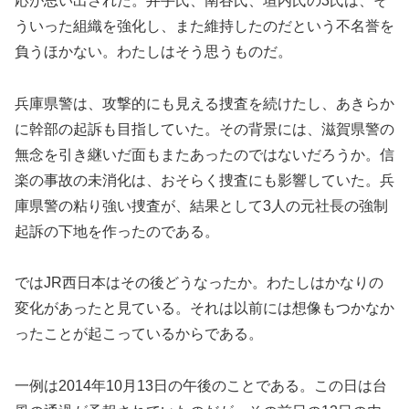
応が思い出された。井手氏、南谷氏、垣内氏の3氏は、そ
ういった組織を強化し、また維持したのだという不名誉を
負うほかない。わたしはそう思うものだ。
兵庫県警は、攻撃的にも見える捜査を続けたし、あきらか
に幹部の起訴も目指していた。その背景には、滋賀県警の
無念を引き継いだ面もまたあったのではないだろうか。信
楽の事故の未消化は、おそらく捜査にも影響していた。兵
庫県警の粘り強い捜査が、結果として3人の元社長の強制
起訴の下地を作ったのである。
ではJR西日本はその後どうなったか。わたしはかなりの
変化があったと見ている。それは以前には想像もつかなか
ったことが起こっているからである。
一例は2014年10月13日の午後のことである。この日は台