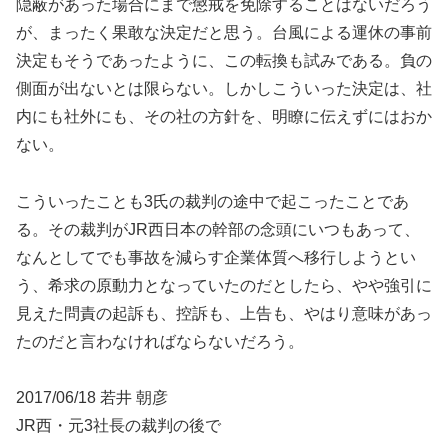
隠蔽があった場合にまで懲戒を免除することはないだろう
が、まったく果敢な決定だと思う。台風による運休の事前
決定もそうであったように、この転換も試みである。負の
側面が出ないとは限らない。しかしこういった決定は、社
内にも社外にも、その社の方針を、明瞭に伝えずにはおか
ない。
こういったことも3氏の裁判の途中で起こったことであ
る。その裁判がJR西日本の幹部の念頭にいつもあって、
なんとしてでも事故を減らす企業体質へ移行しようとい
う、希求の原動力となっていたのだとしたら、やや強引に
見えた問責の起訴も、控訴も、上告も、やはり意味があっ
たのだと言わなければならないだろう。
2017/06/18 若井 朝彦
JR西・元3社長の裁判の後で