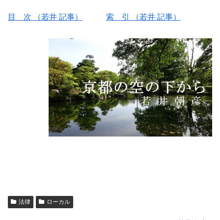
目 次 （若井 記事）
索 引 （若井 記事）
法律
ローカル