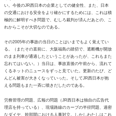
い。今後のJR西日本の企業としての健全性、また、日本
の交通における安全をより確かにするためには、これは積
極的に解明すべき問題で、むしろ裁判が済んだあとの、こ
れからこそが大切なのである。
その2005年の事故の当日のことはいまでもよく覚えてい
る。（またその直前に、大阪福島の踏切で、遮断機が開放
のまま列車が通過したということがあったが、これもまた
忘れてはいない。）当日は、事故直後の午前から、流れて
くるネットのニュースをずっと見ていた。更新のたび、ど
んどん被害が大きくなっていった。そしてJR西日本が抱
える問題もまた一斉に噴きだしたのである。
労務管理の問題、広報の問題（JR西日本は独自の広告代
理店を持っている）、現場路線のカーブの半径問題、過密
なダイヤ、幹部間における人事対立。しかしわたしはこれ