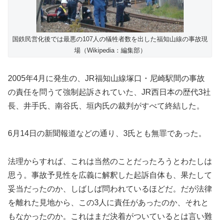
国鉄民営化後では最悪の107人の犠牲者数を出した福知山線の事故現
場（Wikipedia：編集部）
2005年4月に発生の、JR福知山線塚口・尼崎駅間の事故
の責任を問うて強制起訴されていた、JR西日本の歴代3社
長、井手氏、南谷氏、垣内氏の裁判がすべて終結した。
6月14日の新聞報道などの通り、3氏とも無罪であった。
法理からすれば、これは当然のことだったろうとわたしは
思う。事故予見性を広義に解釈した起訴自体も、果たして
妥当だったのか、しばしば問われているほどだ。だが法律
を離れた見地から、この3人に責任があったのか、それと
もなかったのか。これはまだ決着がついているとは言い難