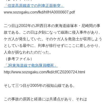
「信楽高原鐵道での列車正面衝突」
www.sozogaku.com/fkd/hf/HA0000607.pdf
二つ目は2002年のJR西日本の東海道線塚本・尼崎間の事
故である。この日は夕刻になって線路に侵入事件があり、
ケガ人が発生していた。そのケガ人を救急士が収用しよう
としている最中に、列車が徐行せずにここに差しかかり、
人命が損なわれたのだった。
（参考ファイル）
「JR東海道線で救急隊員轢死」
http://www.sozogaku.com/fkd/cf/CZ0200724.html
そして三つ目が2005年の福知山線である。
この事故の原因と経過には共通点があり、それは