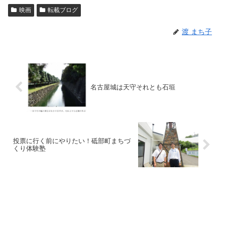
映画
転載ブログ
渡 まち子
名古屋城は天守それとも石垣
投票に行く前にやりたい！砥部町まちづ
くり体験塾