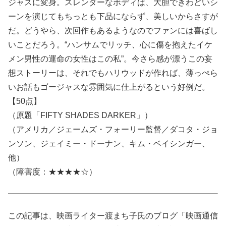
ジャスに変身。スレンダーなボディは、大胆できわどいシ
ーンを演じてもちっとも下品にならず、美しいからさすが
だ。どうやら、次回作もあるようなのでファンには喜ばし
いことだろう。“ハンサムでリッチ、心に傷を抱えたイケ
メン男性の運命の女性はこの私”。今さら感が漂うこの妄
想ストーリーは、それでもハリウッドが作れば、薄っぺら
いお話もゴージャスな雰囲気に仕上がるという好例だ。
【50点】
（原題「FIFTY SHADES DARKER」）
（アメリカ／ジェームズ・フォーリー監督／ダコタ・ジョ
ンソン、ジェイミー・ドーナン、キム・ベイシンガー、
他）
（障害度：★★★★☆）
この記事は、映画ライター渡まち子氏のブログ「映画通信