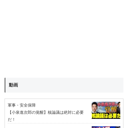
動画
軍事・安全保障
【小泉進次郎の覚醒】核論議は絶対に必要
だ！