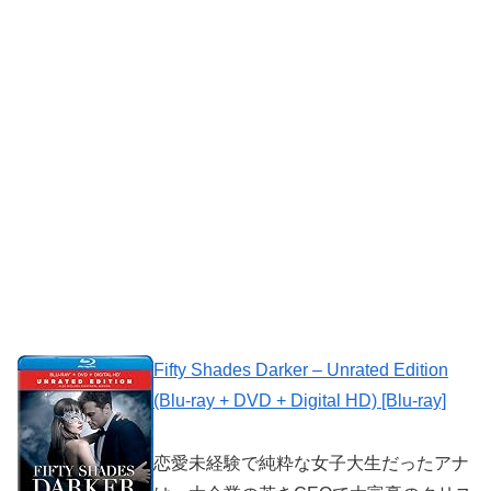
Fifty Shades Darker – Unrated Edition
(Blu-ray + DVD + Digital HD) [Blu-ray]
恋愛未経験で純粋な女子大生だったアナ