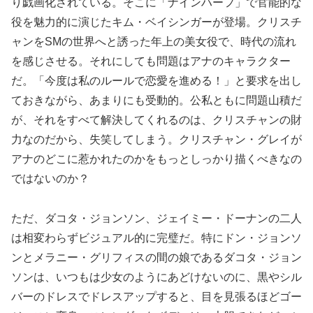
り戯画化されている。そこに「ナインハーフ」で官能的な
役を魅力的に演じたキム・ベイシンガーが登場。クリスチ
ャンをSMの世界へと誘った年上の美女役で、時代の流れ
を感じさせる。それにしても問題はアナのキャラクター
だ。「今度は私のルールで恋愛を進める！」と要求を出し
ておきながら、あまりにも受動的。公私ともに問題山積だ
が、それをすべて解決してくれるのは、クリスチャンの財
力なのだから、失笑してしまう。クリスチャン・グレイが
アナのどこに惹かれたのかをもっとしっかり描くべきなの
ではないのか？
ただ、ダコタ・ジョンソン、ジェイミー・ドーナンの二人
は相変わらずビジュアル的に完璧だ。特にドン・ジョンソ
ンとメラニー・グリフィスの間の娘であるダコタ・ジョン
ソンは、いつもは少女のようにあどけないのに、黒やシル
バーのドレスでドレスアップすると、目を見張るほどゴー