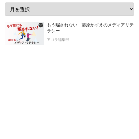
もう騙されない 藤原かずえのメディアリテ
ラシー
アゴラ編集部