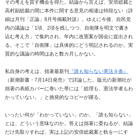
その考えを質す機会を得た。結論から言えば、安倍総裁と
高村副総裁の間に本件に関する意見の相違は特段ない（詳
細は月刊「正論」8月号掲載対談）。ゆえに今後、自民党
内の議論は「1項、2項を残しつつ、自衛隊を明文で書き
込む考え方」で集約され、年内に改憲案が国会に提出され
る。そこで「自衛隊」は具体的にどう明記されるのか。実
質的な議論の時間はあと数カ月しかない。
私自身の考えは、拙著最新刊
『誰も知らない憲法９条』
（新潮新書・7月14日発売）で詳論した。版元の新潮社が
拙著の表紙カバーに巻いた帯には「総理も、憲法学者もわ
かっていない。」と挑発的なコピーが躍る。
いったい何が「わかっていない」のか。「誰も知らない」
とは、どういう意味なのか。答えは拙著に委ねるが、結論
だけ先取りすれば、実は上記の安倍総裁案と軌を一にす