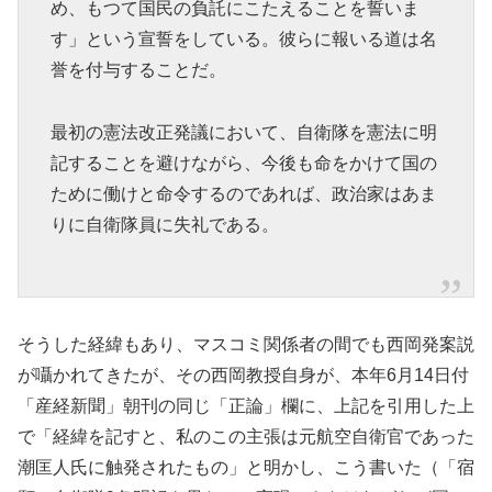
め、もつて国民の負託にこたえることを誓いま
す」という宣誓をしている。彼らに報いる道は名
誉を付与することだ。
最初の憲法改正発議において、自衛隊を憲法に明
記することを避けながら、今後も命をかけて国の
ために働けと命令するのであれば、政治家はあま
りに自衛隊員に失礼である。
そうした経緯もあり、マスコミ関係者の間でも西岡発案説
が囁かれてきたが、その西岡教授自身が、本年6月14日付
「産経新聞」朝刊の同じ「正論」欄に、上記を引用した上
で「経緯を記すと、私のこの主張は元航空自衛官であった
潮匡人氏に触発されたもの」と明かし、こう書いた（「宿