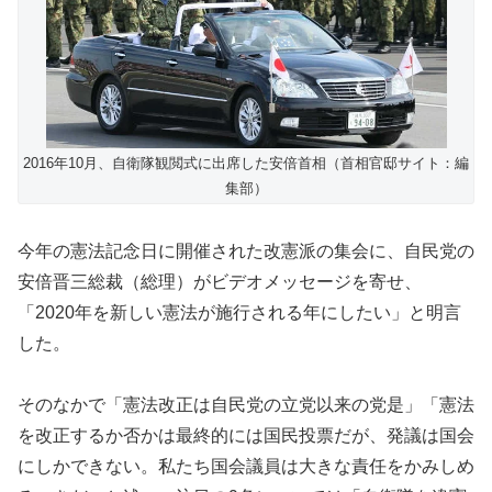
2016年10月、自衛隊観閲式に出席した安倍首相（首相官邸サイト：編
集部）
今年の憲法記念日に開催された改憲派の集会に、自民党の
安倍晋三総裁（総理）がビデオメッセージを寄せ、
「2020年を新しい憲法が施行される年にしたい」と明言
した。
そのなかで「憲法改正は自民党の立党以来の党是」「憲法
を改正するか否かは最終的には国民投票だが、発議は国会
にしかできない。私たち国会議員は大きな責任をかみしめ