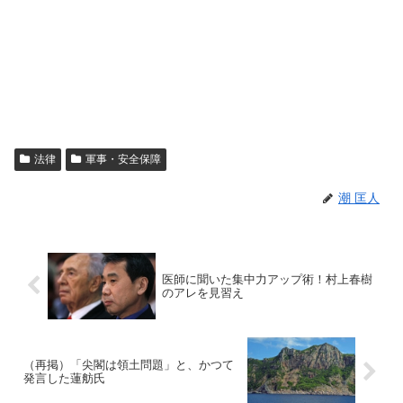
法律
軍事・安全保障
潮 匡人
医師に聞いた集中力アップ術！村上春樹
のアレを見習え
（再掲）「尖閣は領土問題」と、かつて
発言した蓮舫氏