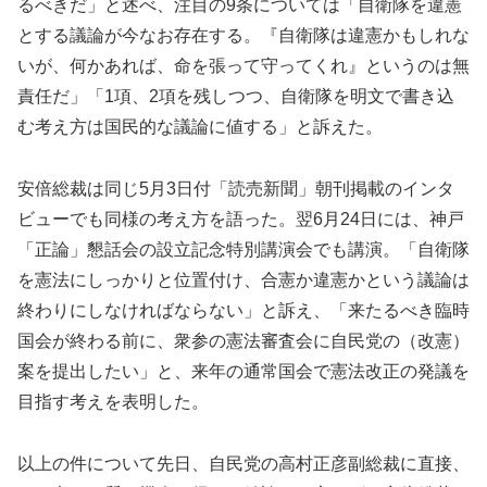
るべきだ」と述べ、注目の9条については「自衛隊を違憲
とする議論が今なお存在する。『自衛隊は違憲かもしれな
いが、何かあれば、命を張って守ってくれ』というのは無
責任だ」「1項、2項を残しつつ、自衛隊を明文で書き込
む考え方は国民的な議論に値する」と訴えた。
安倍総裁は同じ5月3日付「読売新聞」朝刊掲載のインタ
ビューでも同様の考え方を語った。翌6月24日には、神戸
「正論」懇話会の設立記念特別講演会でも講演。「自衛隊
を憲法にしっかりと位置付け、合憲か違憲かという議論は
終わりにしなければならない」と訴え、「来たるべき臨時
国会が終わる前に、衆参の憲法審査会に自民党の（改憲）
案を提出したい」と、来年の通常国会で憲法改正の発議を
目指す考えを表明した。
以上の件について先日、自民党の高村正彦副総裁に直接、