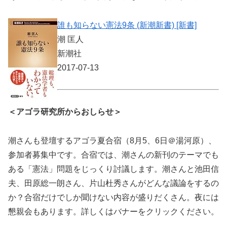
誰も知らない憲法9条 (新潮新書) [新書]
潮 匡人
新潮社
2017-07-13
＜アゴラ研究所からおしらせ＞
潮さんも登壇するアゴラ夏合宿（8月5、6日＠湯河原）、
参加者募集中です。合宿では、潮さんの新刊のテーマでも
ある「憲法」問題をじっくり討議します。潮さんと池田信
夫、田原総一朗さん、片山杜秀さんがどんな議論をするの
か？合宿だけでしか聞けない内容が盛りだくさん。夜には
懇親会もあります。詳しくはバナーをクリックください。