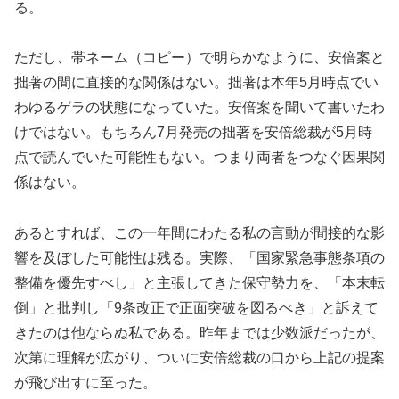
る。
ただし、帯ネーム（コピー）で明らかなように、安倍案と
拙著の間に直接的な関係はない。拙著は本年5月時点でい
わゆるゲラの状態になっていた。安倍案を聞いて書いたわ
けではない。もちろん7月発売の拙著を安倍総裁が5月時
点で読んでいた可能性もない。つまり両者をつなぐ因果関
係はない。
あるとすれば、この一年間にわたる私の言動が間接的な影
響を及ぼした可能性は残る。実際、「国家緊急事態条項の
整備を優先すべし」と主張してきた保守勢力を、「本末転
倒」と批判し「9条改正で正面突破を図るべき」と訴えて
きたのは他ならぬ私である。昨年までは少数派だったが、
次第に理解が広がり、ついに安倍総裁の口から上記の提案
が飛び出すに至った。