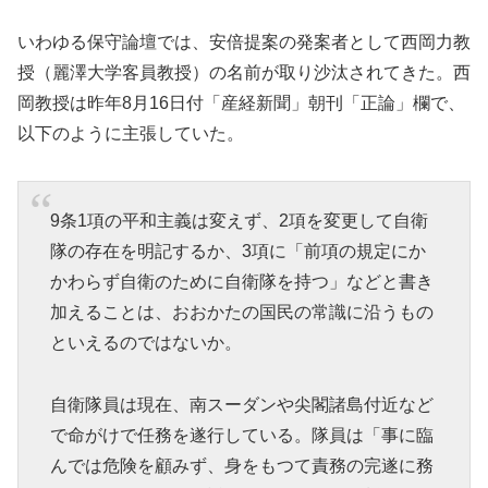
いわゆる保守論壇では、安倍提案の発案者として西岡力教
授（麗澤大学客員教授）の名前が取り沙汰されてきた。西
岡教授は昨年8月16日付「産経新聞」朝刊「正論」欄で、
以下のように主張していた。
9条1項の平和主義は変えず、2項を変更して自衛
隊の存在を明記するか、3項に「前項の規定にか
かわらず自衛のために自衛隊を持つ」などと書き
加えることは、おおかたの国民の常識に沿うもの
といえるのではないか。
自衛隊員は現在、南スーダンや尖閣諸島付近など
で命がけで任務を遂行している。隊員は「事に臨
んでは危険を顧みず、身をもつて責務の完遂に務