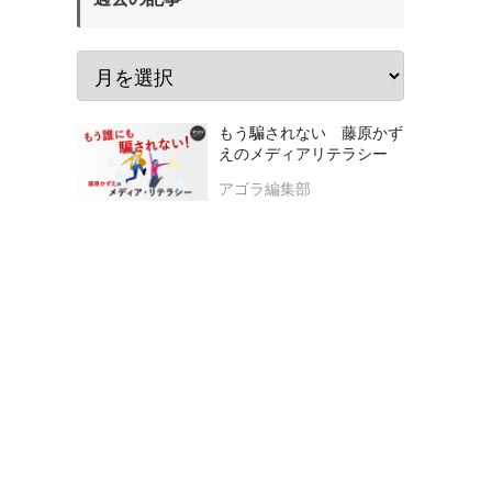
もう騙されない 藤原かず
えのメディアリテラシー
アゴラ編集部