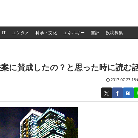
IT
エンタメ
科学・文化
エネルギー
書評
投稿募集
法案に賛成したの？と思った時に読む
2017.07.27 18: