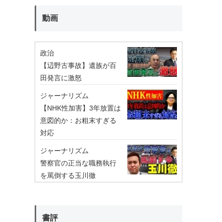
動画
政治
【辺野古事故】遺族が百
田発言に激怒
ジャーナリズム
【NHK性加害】3年放置は
意図的か：お粗末すぎる
対応
ジャーナリズム
警察官の正当な職務執行
を罵倒する玉川徹
書評