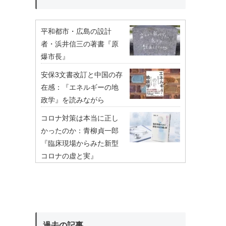
平和都市・広島の設計
者・浜井信三の著書『原
爆市長』
安保3文書改訂と中国の存
在感：『エネルギーの地
政学』を読みながら
コロナ対策は本当に正し
かったのか：青柳貞一郎
『臨床現場からみた新型
コロナの虚と実』
過去の記事