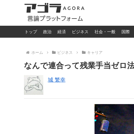
トップ
政治
経済
ビジネス
社会・一般
国際
ホーム
ビジネス
キャリア
なんで連合って残業手当ゼロ
城 繁幸