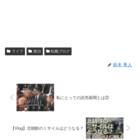
ライフ
政治
転載ブログ
鈴木 隼人
私にとっての読売新聞とは②
【Vlog】北朝鮮のミサイルはどうなる？