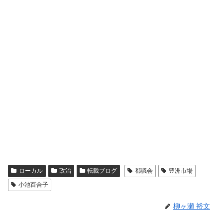
ローカル
政治
転載ブログ
都議会
豊洲市場
小池百合子
柳ヶ瀬 裕文