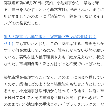
都議選直前の6月20日に突如、小池知事から「築地は守
る、豊洲を活かす」という基本方針が発表された。まさに
狙いすましたかのように「議論する」隙を与えないタイミ
ングでの発表だった。
過去の記事（小池知事は、Ｗ市場プランの説明を尽く
せ！）
でも書いたとおり、この「築地は守る、豊洲を活か
す」が何を意味しているのか、誰もわからない状態が続い
ている。実務を担う都庁職員さえも「絵が見えない」状況
なのだ。市場関係者の皆さんはずっと不安でいっぱいだ。
築地市場を売却することなく、どのように借金を返してい
くのか。築地にどのような市場機能をもたせようとしてい
るのか。小池知事は常日頃から述べている通り、決断に至
る検討プロセスとその根拠を「情報公開」するべきだ。こ
のままでは小池知事の手法こそが「ブラックボックス」だ