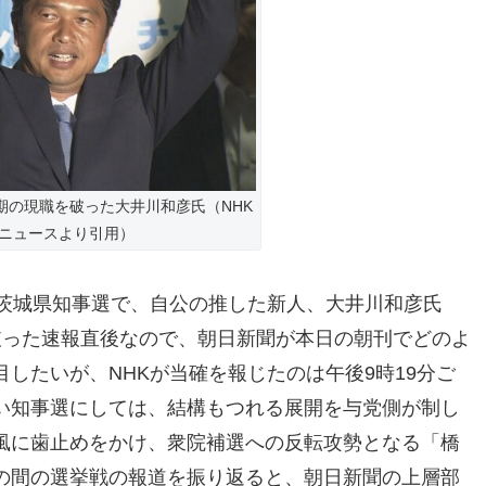
期の現職を破った大井川和彦氏（NHK
ニュースより引用）
。茨城県知事選で、自公の推した新人、大井川和彦氏
破った速報直後なので、朝日新聞が本日の朝刊でどのよ
したいが、NHKが当確を報じたのは午後9時19分ご
い知事選にしては、結構もつれる展開を与党側が制し
風に歯止めをかけ、衆院補選への反転攻勢となる「橋
の間の選挙戦の報道を振り返ると、朝日新聞の上層部