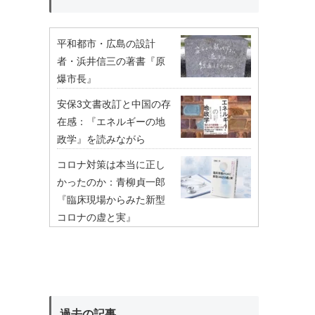
平和都市・広島の設計
者・浜井信三の著書『原
爆市長』
安保3文書改訂と中国の存
在感：『エネルギーの地
政学』を読みながら
コロナ対策は本当に正し
かったのか：青柳貞一郎
『臨床現場からみた新型
コロナの虚と実』
過去の記事