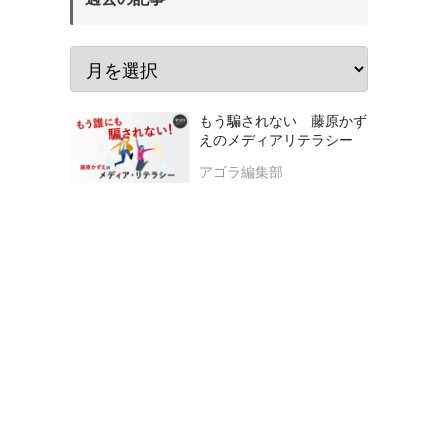
もう騙されない 藤原かず
えのメディアリテラシー
アゴラ編集部