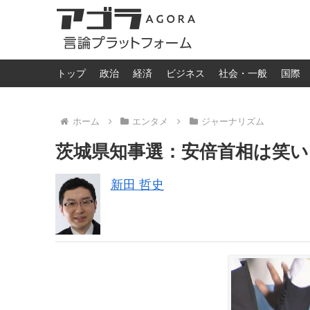
トップ
政治
経済
ビジネス
社会・一般
国際
ホーム
エンタメ
ジャーナリズム
茨城県知事選：安倍首相は笑い
新田 哲史