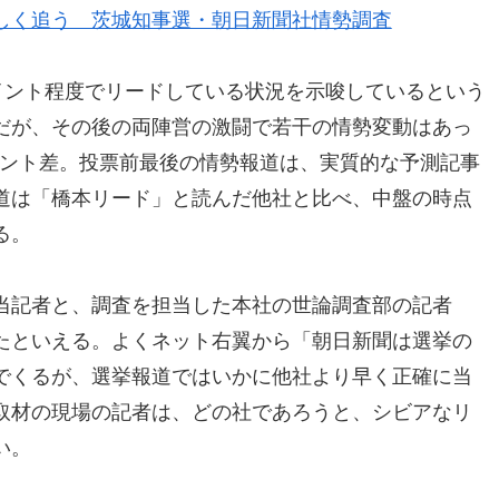
しく追う 茨城知事選・朝日新聞社情勢調査
イント程度でリードしている状況を示唆しているという
だが、その後の両陣営の激闘で若干の情勢変動はあっ
イント差。投票前最後の情勢報道は、実質的な予測記事
道は「橋本リード」と読んだ他社と比べ、中盤の時点
る。
当記者と、調査を担当した本社の世論調査部の記者
たといえる。よくネット右翼から「朝日新聞は選挙の
でくるが、選挙報道ではいかに他社より早く正確に当
取材の現場の記者は、どの社であろうと、シビアなリ
い。