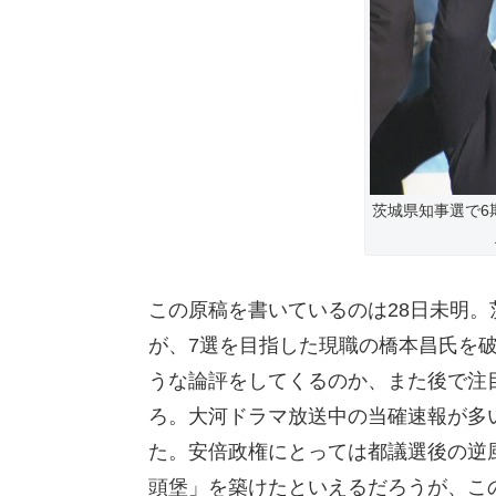
茨城県知事選で6
この原稿を書いているのは28日未明
が、7選を目指した現職の橋本昌氏を
うな論評をしてくるのか、また後で注目
ろ。大河ドラマ放送中の当確速報が多
た。安倍政権にとっては都議選後の逆
頭堡」を築けたといえるだろうが、こ