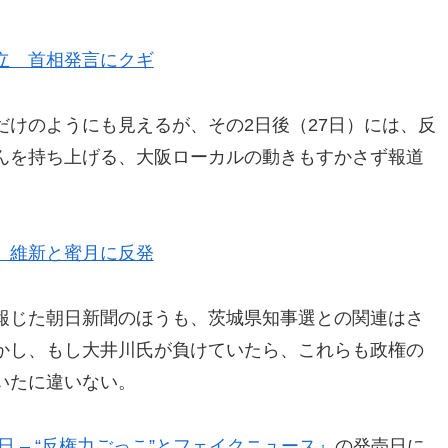
立 首相発言にクギ
けのようにも見えるが、その2日後（27日）には、反
んを持ち上げる、大阪ローカルの動きもすかさず報道
 維新と蜜月に反発
報じた朝日新聞のほうも、茨城県知事選との関連はさ
かし、もし大井川氏が負けていたら、これらも政権の
いたに違いない。
 – “反権力ごっこ”とフェイクニュース』
の発売日に