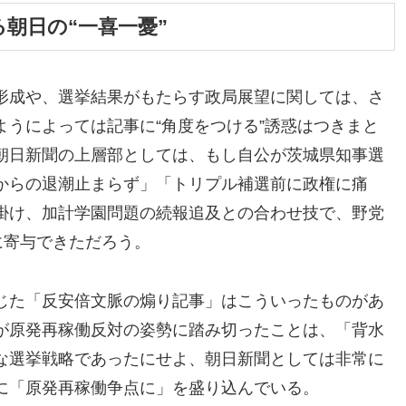
朝日の“一喜一憂”
形成や、選挙結果がもたらす政局展望に関しては、さ
うによっては記事に“角度をつける”誘惑はつきまと
朝日新聞の上層部としては、もし自公が茨城県知事選
からの退潮止まらず」「トリプル補選前に政権に痛
掛け、加計学園問題の続報追及との合わせ技で、野党
に寄与できただろう。
じた「反安倍文脈の煽り記事」はこういったものがあ
が原発再稼働反対の姿勢に踏み切ったことは、「背水
な選挙戦略であったにせよ、朝日新聞としては非常に
に「原発再稼働争点に」を盛り込んでいる。