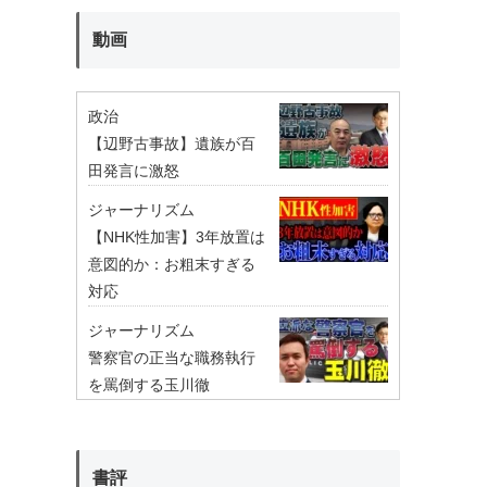
動画
政治
【辺野古事故】遺族が百
田発言に激怒
ジャーナリズム
【NHK性加害】3年放置は
意図的か：お粗末すぎる
対応
ジャーナリズム
警察官の正当な職務執行
を罵倒する玉川徹
書評