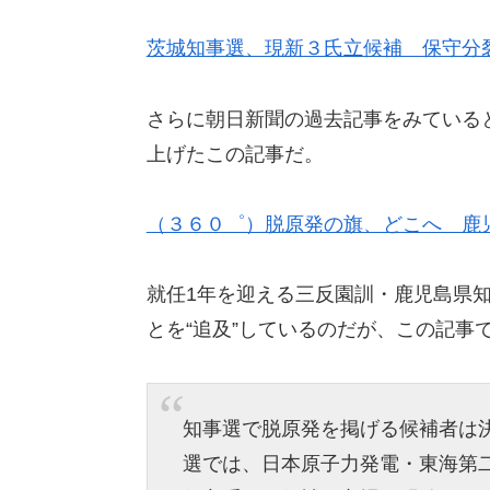
茨城知事選、現新３氏立候補 保守分
さらに朝日新聞の過去記事をみている
上げたこの記事だ。
（３６０゜）脱原発の旗、どこへ 鹿
就任1年を迎える三反園訓・鹿児島県
とを“追及”しているのだが、この記事
知事選で脱原発を掲げる候補者は
選では、日本原子力発電・東海第