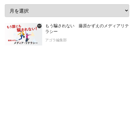
もう騙されない 藤原かずえのメディアリテ
ラシー
アゴラ編集部