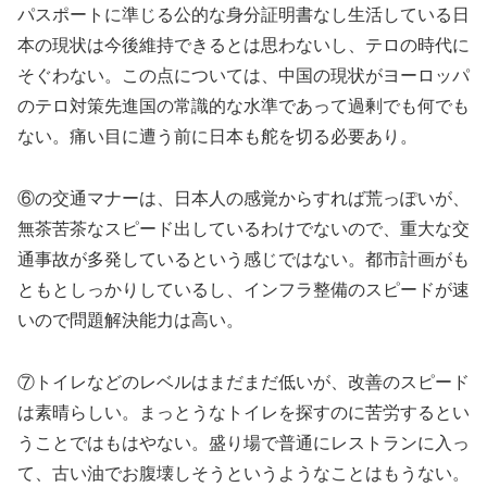
パスポートに準じる公的な身分証明書なし生活している日
本の現状は今後維持できるとは思わないし、テロの時代に
そぐわない。この点については、中国の現状がヨーロッパ
のテロ対策先進国の常識的な水準であって過剰でも何でも
ない。痛い目に遭う前に日本も舵を切る必要あり。
⑥の交通マナーは、日本人の感覚からすれば荒っぽいが、
無茶苦茶なスピード出しているわけでないので、重大な交
通事故が多発しているという感じではない。都市計画がも
ともとしっかりしているし、インフラ整備のスピードが速
いので問題解決能力は高い。
⑦トイレなどのレベルはまだまだ低いが、改善のスピード
は素晴らしい。まっとうなトイレを探すのに苦労するとい
うことではもはやない。盛り場で普通にレストランに入っ
て、古い油でお腹壊しそうというようなことはもうない。