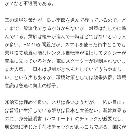
か？など不透明である。
③の環境対策だが、良い季節を選んで行っているので、ど
こまで一般論化できるか分からないが、対策はたしかに進
んでいる。黄砂は植林が進んで一時ほどではないという人
が多い。PM2.5が問題だが、スマホを使った街中どこでも
乗り捨て放置可能なレンタル自転車が復旧してタクシーが
苦境に立っているとか、電動スクーターが規制されないま
ま大人気。「日本は規制がきちんとしていてうらやまし
い」という声もあるが、環境対策としては効果抜群。環境
意識は急速に向上の様子。
④治安は極めて良い。スリは多いようだが、「怖い目に」
は普通に生活している限りは日本と大差ない。新幹線乗る
のに、身分証明書（パスポート）のチェックが必要だし、
航空機に準じた手荷物チェックがあちこちである。国民が