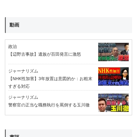
動画
政治
【辺野古事故】遺族が百田発言に激怒
ジャーナリズム
【NHK性加害】3年放置は意図的か：お粗末
すぎる対応
ジャーナリズム
警察官の正当な職務執行を罵倒する玉川徹