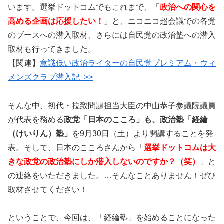
います。選挙ドットコムでもこれまで、「
政治への関心を
高める企画は応援したい！
」と、ニコニコ超会議での各党
のブースへの潜入取材、さらには自民党の政治塾への潜入
取材も行ってきました。
【関連】
意識低い政治ライターの自民党プレミアム・ウィ
メンズクラブ潜入記 >>
そんな中、初代・拉致問題担当大臣の中山恭子参議院議員
が代表を務める
政党「日本のこころ」も、政治塾「経綸
（けいりん）塾」
を9月30日（土）より開講することを発
表。そして、日本のこころさんから「
選挙ドットコムは大
きな政党の政治塾にしか潜入しないのですか？（笑）
」と
の連絡をいただきました。…そんなことありません！ぜひ
取材させてください！
ということで、今回は、「経綸塾」を始めることになった