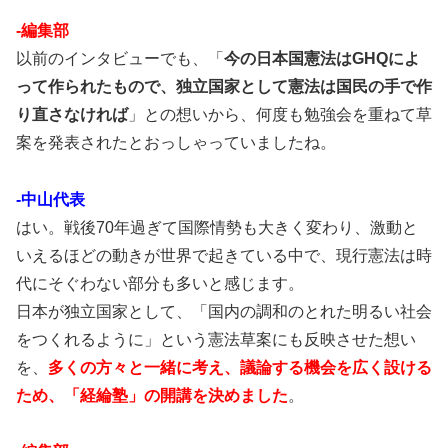
-編集部
以前のインタビューでも、「
今の日本国憲法はGHQによ
って作られたもので、独立国家として憲法は国民の手で作
り直さなければ
」との想いから、何度も勉強会を重ねて草
案を発表されたとおっしゃっていましたね。
-中山代表
はい。戦後70年過ぎて国際情勢も大きく変わり、激動と
いえるほどの動きが世界で起きている中で、現行憲法は時
代にそぐわない部分も多いと感じます。
日本が独立国家として、「国内の調和のとれた明るい社会
をつくれるように」という憲法草案にも反映させた想い
を、
多くの方々と一緒に考え、議論する機会を広く設ける
ため、「経綸塾」の開講を決めました
。