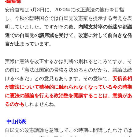
-編集部
安倍首相は5月3日に、2020年に改正憲法の施行を目指
し、今秋の臨時国会では自民党改憲案を提示する考えを表
明していました。ですがその後、
内閣支持率の低迷や都議
選での自民党の議席減を受けて、改憲に対して前向きな発
言が止まっています
。
実際に憲法を改正するかは判断の別れるところですが、そ
の前に「憲法は国家の骨格を決めるものだから、議論は続
けるべきだ」との意見もあります。その意味で、
安倍首相
が憲法について積極的に触れられなくなっている今の時期
に憲法の議論を行える政治塾を開講することは、意義があ
るのかも
しれませんね。
-中山代表
自民党の改憲議論を意識してこの時期に開講したわけでは