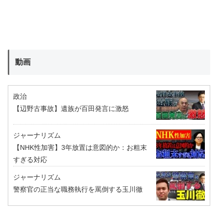
動画
政治
【辺野古事故】遺族が百田発言に激怒
ジャーナリズム
【NHK性加害】3年放置は意図的か：お粗末
すぎる対応
ジャーナリズム
警察官の正当な職務執行を罵倒する玉川徹