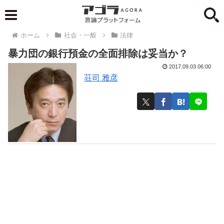
ホーム
社会・一般
法律
暴力団の銀行預金の全面排除は妥当か？
2017.09.03 06:00
荘司 雅彦