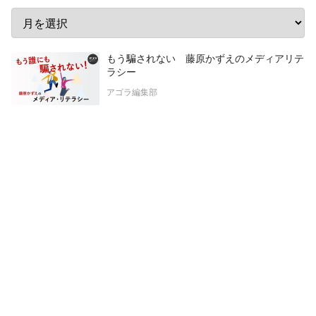
もう騙されない 藤原かずえのメディアリテ
ラシー
アゴラ編集部