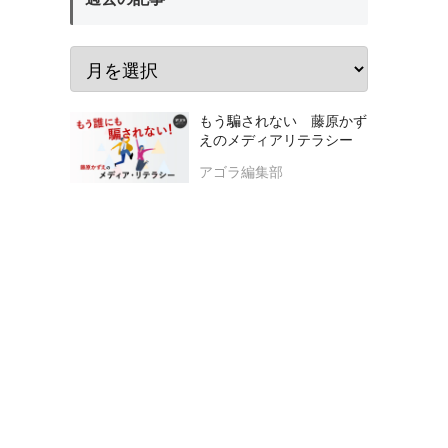
もう騙されない 藤原かず
えのメディアリテラシー
アゴラ編集部