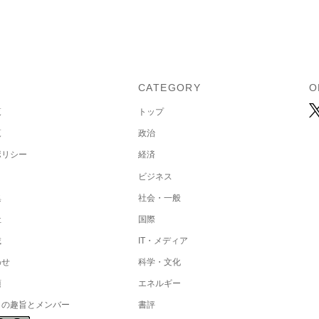
U
CATEGORY
O
覧
トップ
覧
政治
ポリシー
経済
ビジネス
集
社会・一般
社
国際
載
IT・メディア
わせ
科学・文化
項
エネルギー
トの趣旨とメンバー
書評