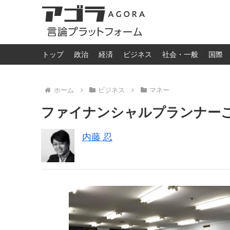
トップ
政治
経済
ビジネス
社会・一般
国際
ホーム
ビジネス
マネー
ファイナンシャルプランナー
内藤 忍