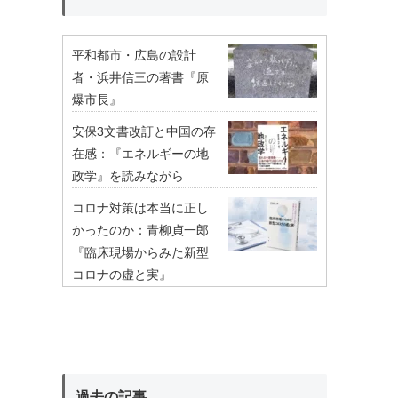
平和都市・広島の設計
者・浜井信三の著書『原
爆市長』
安保3文書改訂と中国の存
在感：『エネルギーの地
政学』を読みながら
コロナ対策は本当に正し
かったのか：青柳貞一郎
『臨床現場からみた新型
コロナの虚と実』
過去の記事