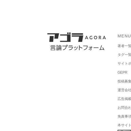
MEN
著者一
タグ一
サイト
GEPR
投稿募
運営会
広告掲
お問合
免責事
本サイ