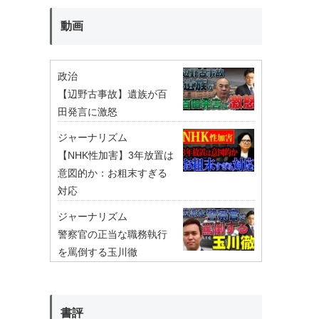
動画
政治
【辺野古事故】遺族が百
田発言に激怒
ジャーナリズム
【NHK性加害】3年放置は
意図的か：お粗末すぎる
対応
ジャーナリズム
警察官の正当な職務執行
を罵倒する玉川徹
書評