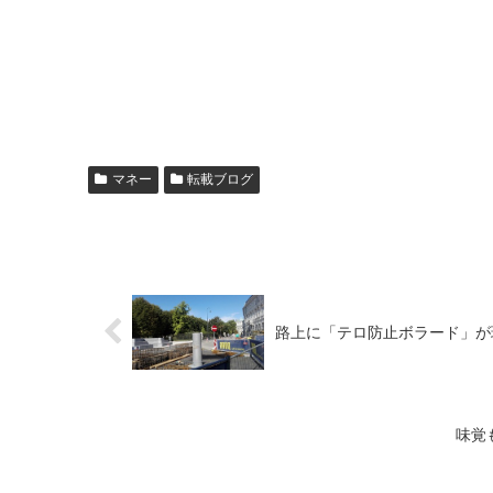
マネー
転載ブログ
路上に「テロ防止ボラード」が
味覚