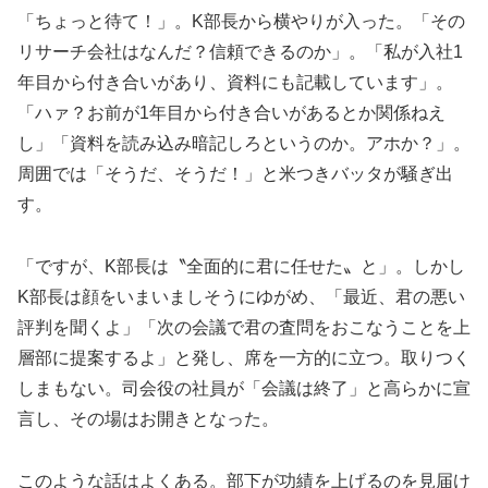
「ちょっと待て！」。K部長から横やりが入った。「その
リサーチ会社はなんだ？信頼できるのか」。「私が入社1
年目から付き合いがあり、資料にも記載しています」。
「ハァ？お前が1年目から付き合いがあるとか関係ねえ
し」「資料を読み込み暗記しろというのか。アホか？」。
周囲では「そうだ、そうだ！」と米つきバッタが騒ぎ出
す。
「ですが、K部長は〝全面的に君に任せた〟と」。しかし
K部長は顔をいまいましそうにゆがめ、「最近、君の悪い
評判を聞くよ」「次の会議で君の査問をおこなうことを上
層部に提案するよ」と発し、席を一方的に立つ。取りつく
しまもない。司会役の社員が「会議は終了」と高らかに宣
言し、その場はお開きとなった。
このような話はよくある。部下が功績を上げるのを見届け