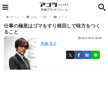
ホーム
社会・一般
ライフ
仕事の極意はゴマをすり根回しで味方をつく
ること
2017.09.23 06:00
尾藤 克之