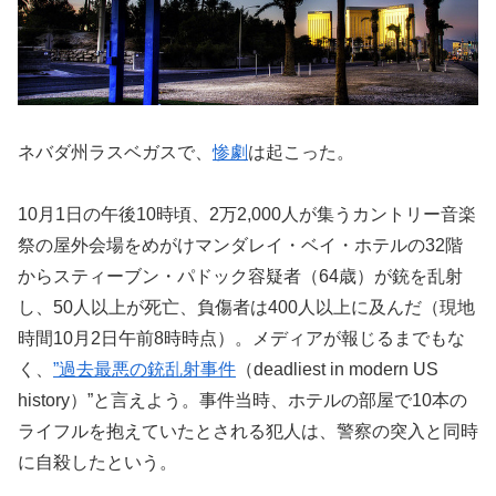
ネバダ州ラスベガスで、
惨劇
は起こった。
10月1日の午後10時頃、2万2,000人が集うカントリー音楽
祭の屋外会場をめがけマンダレイ・ベイ・ホテルの32階
からスティーブン・パドック容疑者（64歳）が銃を乱射
し、50人以上が死亡、負傷者は400人以上に及んだ（現地
時間10月2日午前8時時点）。メディアが報じるまでもな
く、
”過去最悪の銃乱射事件
（deadliest in modern US
history）”と言えよう。事件当時、ホテルの部屋で10本の
ライフルを抱えていたとされる犯人は、警察の突入と同時
に自殺したという。