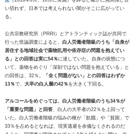
い切れず、日本では考えられない闇がそこに広がってい
る。
公共宗教研究所（PRRI）とアトランティック誌が共同で
行った世論調査によると、
白人労働者階級のうち「自身が
居住する地域社会で薬物乱用や依存症の問題を抱えてい
る」との回答は実に54％
に達していた。自身の状態につ
いて、薬物をめぐり「深刻ではない問題を抱えている」と
の回答は、32％。
「全く問題がない」との回答はわずか
13％
で、
大卒の白人層の42％
を大きく下回る。
アルコールをめぐっては、白人労働者階級のうち34％が
「重要な問題」と回答
、白人の大卒者の22％を上回って
いた。白人労働者階級の悩みの種が「飢餓」や「貧困」で
33％を占めるとなれば、現実逃避を余儀なくされるのだ