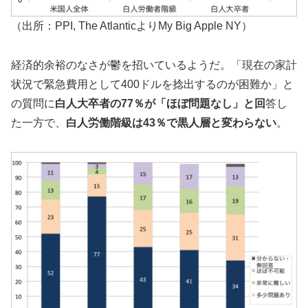
（出所：PPI, The AtlanticよりMy Big Apple NY）
経済的余裕のなさが鬱を招いているようだ。「現在の家計
状況で緊急費用として400ドルを捻出するのが困難か」と
の質問に
白人大卒者の77％が「ほぼ問題なし」と回
答し
た一方で、
白人労働階級は43％で黒人層と変わらない
。