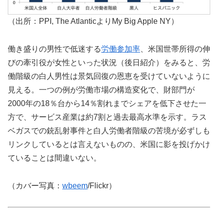
（出所：PPI, The AtlanticよりMy Big Apple NY）
働き盛りの男性で低迷する
労働参加率
、米国世帯所得の伸
びの牽引役が女性といった状況（後日紹介）をみると、労
働階級の白人男性は景気回復の恩恵を受けていないように
見える。一つの例が労働市場の構造変化で、財部門が
2000年の18％台から14％割れまでシェアを低下させた一
方で、サービス産業は約7割と過去最高水準を示す。ラス
ベガスでの銃乱射事件と白人労働者階級の苦境が必ずしも
リンクしているとは言えないものの、米国に影を投げかけ
ていることは間違いない。
（カバー写真：
wbeem
/Flickr）