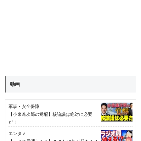
動画
軍事・安全保障
【小泉進次郎の覚醒】核論議は絶対に必要
だ！
エンタメ