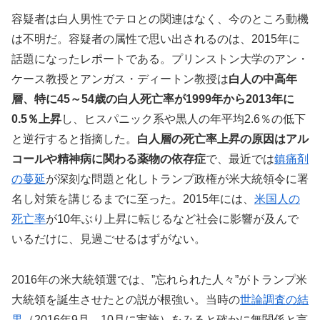
容疑者は白人男性でテロとの関連はなく、今のところ動機
は不明だ。容疑者の属性で思い出されるのは、2015年に
話題になったレポートである。プリンストン大学のアン・
ケース教授とアンガス・ディートン教授は
白人の中高年
層、特に45～54歳の白人死亡率が1999年から2013年に
0.5％上昇
し、ヒスパニック系や黒人の年平均2.6％の低下
と逆行すると指摘した。
白人層の死亡率上昇の原因はアル
コールや精神病に関わる薬物の依存症
で、最近では
鎮痛剤
の蔓延
が深刻な問題と化しトランプ政権が米大統領令に署
名し対策を講じるまでに至った。2015年には、
米国人の
死亡率
が10年ぶり上昇に転じるなど社会に影響が及んで
いるだけに、見過ごせるはずがない。
2016年の米大統領選では、”忘れられた人々”がトランプ米
大統領を誕生させたとの説が根強い。当時の
世論調査の結
果
（2016年9月、10月に実施）をみると確かに無関係と言