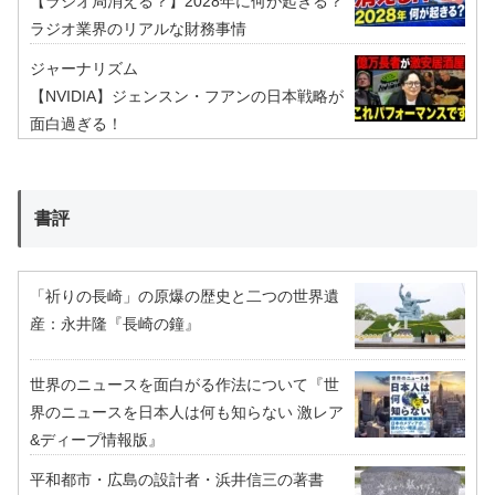
【ラジオ局消える？】2028年に何が起きる？
ラジオ業界のリアルな財務事情
ジャーナリズム
【NVIDIA】ジェンスン・フアンの日本戦略が
面白過ぎる！
書評
「祈りの長崎」の原爆の歴史と二つの世界遺
産：永井隆『長崎の鐘』
世界のニュースを面白がる作法について『世
界のニュースを日本人は何も知らない 激レア
&ディープ情報版』
平和都市・広島の設計者・浜井信三の著書