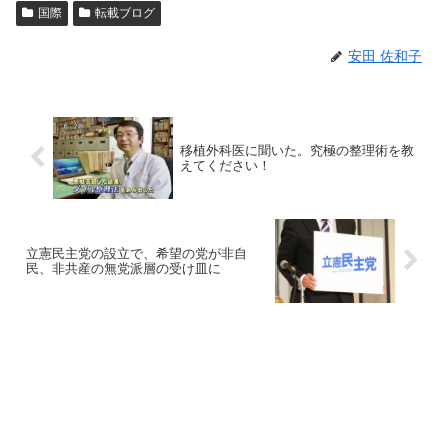
国際
転載ブログ
安田 佐和子
移植外科医に聞いた。究極の整理術を教
えてください！
立憲民主党の設立で、希望の党が非自
民、非共産の無党派層の受け皿に