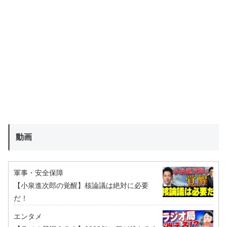
動画
軍事・安全保障
【小泉進次郎の覚醒】核論議は絶対に必要
だ！
エンタメ