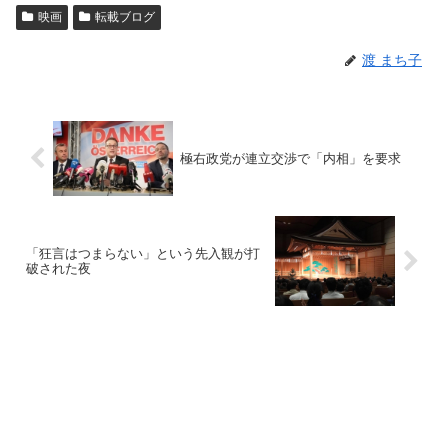
映画
転載ブログ
渡 まち子
極右政党が連立交渉で「内相」を要求
「狂言はつまらない」という先入観が打
破された夜