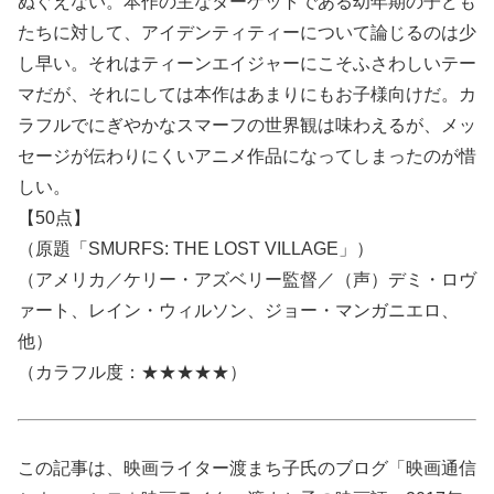
ぬぐえない。本作の主なターゲットである幼年期の子ども
たちに対して、アイデンティティーについて論じるのは少
し早い。それはティーンエイジャーにこそふさわしいテー
マだが、それにしては本作はあまりにもお子様向けだ。カ
ラフルでにぎやかなスマーフの世界観は味わえるが、メッ
セージが伝わりにくいアニメ作品になってしまったのが惜
しい。
【50点】
（原題「SMURFS: THE LOST VILLAGE」）
（アメリカ／ケリー・アズベリー監督／（声）デミ・ロヴ
ァート、レイン・ウィルソン、ジョー・マンガニエロ、
他）
（カラフル度：★★★★★）
この記事は、映画ライター渡まち子氏のブログ「映画通信