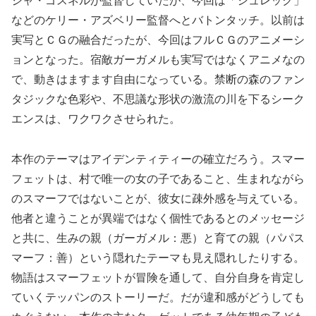
ジャ・ゴスネルが監督していたが、今回は「シュレック」
などのケリー・アズベリー監督へとバトンタッチ。以前は
実写とＣＧの融合だったが、今回はフルＣＧのアニメーシ
ョンとなった。宿敵ガーガメルも実写ではなくアニメなの
で、動きはますます自由になっている。禁断の森のファン
タジックな色彩や、不思議な形状の激流の川を下るシーク
エンスは、ワクワクさせられた。
本作のテーマはアイデンティティーの確立だろう。スマー
フェットは、村で唯一の女の子であること、生まれながら
のスマーフではないことが、彼女に疎外感を与えている。
他者と違うことが異端ではなく個性であるとのメッセージ
と共に、生みの親（ガーガメル：悪）と育ての親（パパス
マーフ：善）という隠れたテーマも見え隠れしたりする。
物語はスマーフェットが冒険を通して、自分自身を肯定し
ていくテッパンのストーリーだ。だが違和感がどうしても