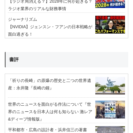
【ラジオ局消える？】2028年に何が起きる？
ラジオ業界のリアルな財務事情
ジャーナリズム
【NVIDIA】ジェンスン・フアンの日本戦略が
面白過ぎる！
書評
「祈りの長崎」の原爆の歴史と二つの世界遺
産：永井隆『長崎の鐘』
世界のニュースを面白がる作法について『世
界のニュースを日本人は何も知らない 激レア
&ディープ情報版』
平和都市・広島の設計者・浜井信三の著書