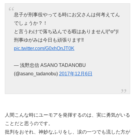
息子が刑事役やってる時にお父さんは何考えてん
でしょうか？！
と言うわけで落ち込んでる暇はありません!(^o^)!
刑事ゆがみは今日も頑張ります‼️
pic.twitter.com/G0xhOnJT0K
— 浅野忠信 ASANO TADANOBU
(@asano_tadanobu)
2017年12月6日
人間こんな時にユーモアを発揮するのは、実に勇気がいる
ことだと思うのです。
批判をおそれ、神妙なふりをし、涙の一つでも流した方が