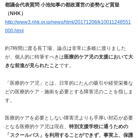
都議会代表質問 小池知事の都政運営の姿勢など質疑
（NHK）
http://www3.nhk.or.jp/news/html/20171206/k10011248551
000.html
約7時間に渡る長丁場、論点は非常に多岐に渡りました
が、個人的に特筆すべきは
医療的ケア児の支援において大
きな前進が見られたこと
です。
「医療的ケア児」とは、日常的にたんの吸引や経管栄養な
どの医療的ケア・施術を必要とする障害児のことを指しま
す。
医療的ケアを必要としない障害児よりも手厚い対応が必要
となる医療的ケア児は現在、
特別支援学校に通うための
「スクールバス」を利用することができず、事実上、保護