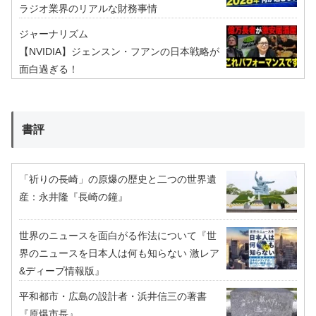
ラジオ業界のリアルな財務事情
ジャーナリズム
【NVIDIA】ジェンスン・フアンの日本戦略が
面白過ぎる！
書評
「祈りの長崎」の原爆の歴史と二つの世界遺
産：永井隆『長崎の鐘』
世界のニュースを面白がる作法について『世
界のニュースを日本人は何も知らない 激レア
&ディープ情報版』
平和都市・広島の設計者・浜井信三の著書
『原爆市長』