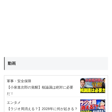
動画
軍事・安全保障
【小泉進次郎の覚醒】核論議は絶対に必要
だ！
エンタメ
【ラジオ局消える？】2028年に何が起きる？