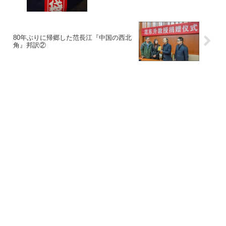
80年ぶりに帰郷した范長江『中国の西北
角』邦訳②