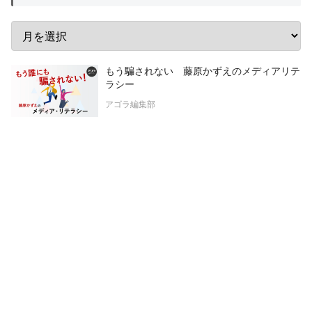
もう騙されない 藤原かずえのメディアリテ
ラシー
アゴラ編集部