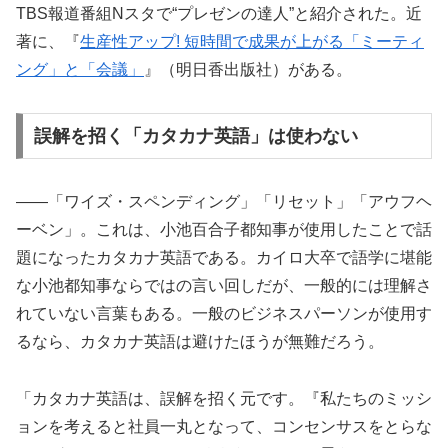
TBS報道番組Nスタで“プレゼンの達人”と紹介された。近
著に、『
生産性アップ! 短時間で成果が上がる「ミーティ
ング」と「会議」
』（明日香出版社）がある。
誤解を招く「カタカナ英語」は使わない
――「ワイズ・スペンディング」「リセット」「アウフヘ
ーベン」。これは、小池百合子都知事が使用したことで話
題になったカタカナ英語である。カイロ大卒で語学に堪能
な小池都知事ならではの言い回しだが、一般的には理解さ
れていない言葉もある。一般のビジネスパーソンが使用す
るなら、カタカナ英語は避けたほうが無難だろう。
「カタカナ英語は、誤解を招く元です。『私たちのミッシ
ョンを考えると社員一丸となって、コンセンサスをとらな