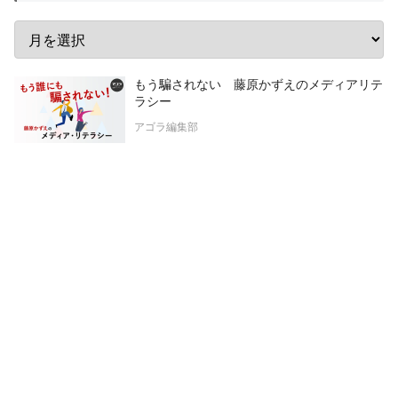
もう騙されない 藤原かずえのメディアリテ
ラシー
アゴラ編集部