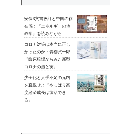
安保3文書改訂と中国の存
在感：『エネルギーの地
政学』を読みながら
コロナ対策は本当に正し
かったのか：青柳貞一郎
『臨床現場からみた新型
コロナの虚と実』
少子化と人手不足の元凶
を直視せよ『やっぱり高
度経済成長は復活でき
る』