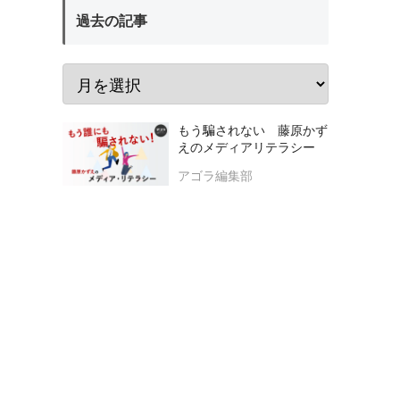
過去の記事
もう騙されない 藤原かず
えのメディアリテラシー
アゴラ編集部