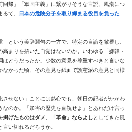
前回帰」「軍国主義」に繋がりそうな言説、風潮につ
まるで、
日本の危険分子を取り締まる役目を負った
。
重」という美辞麗句の一方で、特定の言論を敵視し、
の高まりを招いた自覚はないのか。いわゆる「嫌韓・
調はどうだったか。少数の意見を尊重すべきと言いな
かなかった頃、その意見を紙面で護憲派の意見と同様
化させない」ことには熱心でも、朝日の記者がかかわ
うなのか。「加害の歴史を直視せよ」とあれだけ言っ
を掲げたものはダメ、「革命」ならよし
としてきた風
と言い切れるだろうか。