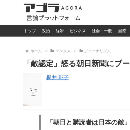
トップ
政治
経済
ビジネス
社会・一般
国際
ホーム
エンタメ
ジャーナリズム
「敵認定」怒る朝日新聞にブ
梶井 彩子
「朝日と購読者は日本の敵