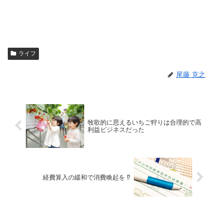
ライフ
尾藤 克之
牧歌的に思えるいちご狩りは合理的で高
利益ビジネスだった
経費算入の緩和で消費喚起を ⁉︎