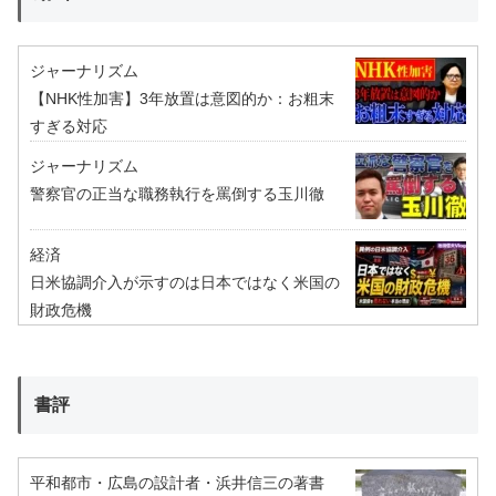
ジャーナリズム
【NHK性加害】3年放置は意図的か：お粗末
すぎる対応
ジャーナリズム
警察官の正当な職務執行を罵倒する玉川徹
経済
日米協調介入が示すのは日本ではなく米国の
財政危機
書評
平和都市・広島の設計者・浜井信三の著書