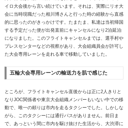
イロ大会後から言い続けています。それは、実際にリオ大
会に当時現職だった相川博さんと行った時の経験から直感
的に思ったのがきっかけです。たまたま、私達は当初帰国
する予定だった便が出発直前にキャンセルになり2泊延泊
になりました。このフライトキャンセルまでは、選手村や
プレスセンターなどの視察があり、大会組織員会が許可し
た大会専用レーンを走れる車で移動していました。
五輪大会専用レーンの輸送力を肌で感じた
ところが、フライトキャンセル直後からは正に2人きりと
なりJOC関係者や東京大会組織メンバーもいない中での移
動で、唯一の頼りは市内を走るタクシーでした。しかしな
がら、このタクシーには通行パスがありません。前日ま
で、あっという間に市内を駆け抜けた生活から、大渋滞に