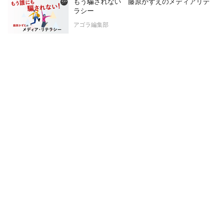
もう騙されない 藤原かずえのメディアリテ
ラシー
アゴラ編集部