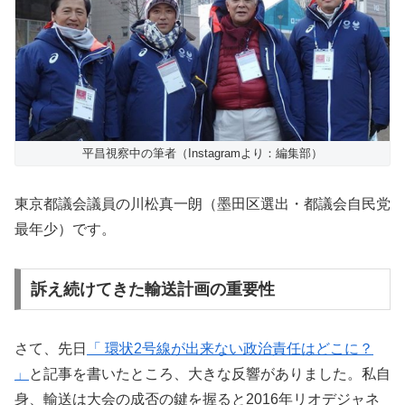
平昌視察中の筆者（Instagramより：編集部）
東京都議会議員の川松真一朗（墨田区選出・都議会自民党
最年少）です。
訴え続けてきた輸送計画の重要性
さて、先日
「 環状2号線が出来ない政治責任はどこに？
」
と記事を書いたところ、大きな反響がありました。私自
身、輸送は大会の成否の鍵を握ると2016年リオデジャネ