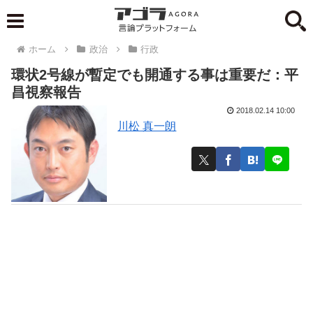
ホーム
政治
行政
環状2号線が暫定でも開通する事は重要だ：平
昌視察報告
2018.02.14 10:00
川松 真一朗