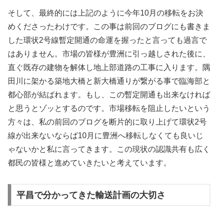
そして、最終的には上記のように今年10月の移転をお決
めくださったわけです。この事は前回のブログにも書きま
した環状2号線暫定開通の命運を握ったと言っても過言で
はありません。市場の皆様が豊洲に引っ越しされた後に、
直ぐ既存の建物を解体し地上部道路の工事に入ります。隅
田川に架かる築地大橋と新大橋通りが繋がる事で臨海部と
都心部が結ばれます。もし、この暫定開通も出来なければ
と思うとゾッとするのです。市場移転を阻止したいという
方々は、私の前回のブログを断片的に取り上げて環状2号
線が出来ないならば10月に豊洲へ移転しなくても良いじ
ゃないかと私に言ってきます。この現状の認識共有も広く
都民の皆様と進めていきたいと考えています。
平昌で分かってきた輸送計画の大切さ