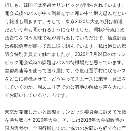
折しも、韓国では平昌オリンピックが開催されています。
開会式後のバスが中々到着せすに寒い中で耐え忍んだとい
う報道も届きます。そして、東京2020年大会の肝は輸送
だという声も聞かれるようになりました。環状2号線は政
治責任を問う意味で私が持ち出しているだけで、輸送計画
は各関係者が揃って既に取り組んでいます。私は過日の都
議会特別委員会で触れましたが、2020年7月24日のオリン
ピック開会式時の課題はバスの待機場だと思っています。
首都高速等を使って送り届けて、今度は選手村に戻るバス
をどこに待機させて、どうやってスムーズに乗車・発進を
していくのか。周辺エリアでの公有地の解放を声を大にし
てお願いしているところです。
東京が開催したいと国際オリンピック委員会に訴えて招致
を勝ち取った2020年大会。そこには2016年大会招致時の
国内選考や、全国行脚してのご協力のお願いを経て今に至