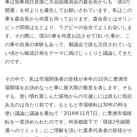
事は知事就任直後に大会組織員会の森会長からも「環2の
開通」を何よりも優先してお願いされています。私はこの
事を森会長から何度も伺っております。森会長とはオリン
ピック関係はもとより、ラグビーの会合でよくお会いしま
す。その際に、環2の事を何度お話させて頂いた事か。こ
の事や自身の体験もあって、都議会で誰も注目されていな
い頃から輸送計画をテーマに掲げじっくりと議論してきた
のです。
その中で、私は市場関係者の皆様が本年の10月に豊洲市
場開場をお決めなった事に最大限の敬意を表します。そも
そも、使い慣れ親しんだ築地からの引越しには誰もに抵抗
あるのは当たり前です。もともと市場移転は30年の時を
使い議論に議論を重ねて「2016年11月7日」に豊洲市場移
転を一度決められたのです。舛添都政下で「環状2号線開
通へのリミット」にご理解を頂いた業界代表者の皆様がそ