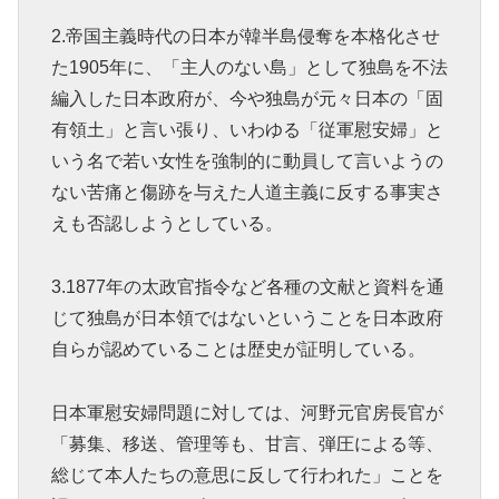
2.帝国主義時代の日本が韓半島侵奪を本格化させ
た1905年に、「主人のない島」として独島を不法
編入した日本政府が、今や独島が元々日本の「固
有領土」と言い張り、いわゆる「従軍慰安婦」と
いう名で若い女性を強制的に動員して言いようの
ない苦痛と傷跡を与えた人道主義に反する事実さ
えも否認しようとしている。
3.1877年の太政官指令など各種の文献と資料を通
じて独島が日本領ではないということを日本政府
自らが認めていることは歴史が証明している。
日本軍慰安婦問題に対しては、河野元官房長官が
「募集、移送、管理等も、甘言、弾圧による等、
総じて本人たちの意思に反して行われた」ことを