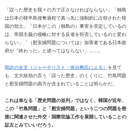
「誤った歴史を我々の力で正さなければならない」「独島
は日本の韓半島侵奪過程で真っ先に強制的に占領された韓
国の領土」「日本がこの（独島の）事実を否定しているの
は、帝国主義の侵略に対する反省を拒否しているのと変わ
らない」「（慰安婦問題については）加害者である日本政
府が『終わった』と述べてはならない」……。
和訳の全文（ジャーナリスト・徐台教氏による）
を見て
も、文大統領の言う「誤った歴史」のくくりに、竹島問題
と慰安婦問題の両方が含まれていることは明らかだ。
これは単なる「歴史問題の並列」ではなく、韓国が近年、
この「竹島問題」と「慰安婦問題」という二つの問題を密
接に関連させた外交・国際世論工作を展開していることの
証左とみていいだろう。