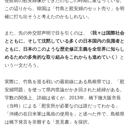
使館前の慰安婦像ができたのもこの時期に重なっている。
この辺りから、韓国は「竹島と慰安婦のセット売り」を明
確に打ち出そうと考えたのかもしれない。
また、先の外交部声明で目を引くのは、
〈我々は国際社会
とともに、そして沈黙している多くの日本国内の良識者と
ともに、日本のこのような歴史修正主義を全世界に知らし
めるための多角的な取り組みをこれからも進めていく〉
と
いう一文だろう。
実際に、竹島を巡る戦いの最前線にある島根県では、「慰
安婦問題」を使って県内世論がかき回された経緯がある。
字数の関係上、詳細は省くが、2013年、橋下徹大阪市長
（当時）による「慰安所が必要なのは誰だってわかる」
「沖縄の在日米軍は風俗の使用を」と述べた件で、島根県
は橋下発言を非難する「意見書」を採択。