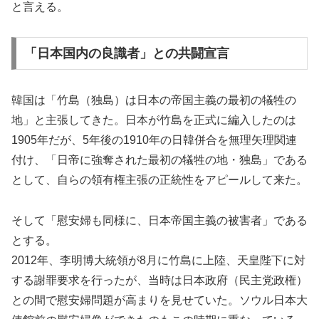
と言える。
「日本国内の良識者」との共闘宣言
韓国は「竹島（独島）は日本の帝国主義の最初の犠牲の
地」と主張してきた。日本が竹島を正式に編入したのは
1905年だが、5年後の1910年の日韓併合を無理矢理関連
付け、「日帝に強奪された最初の犠牲の地・独島」である
として、自らの領有権主張の正統性をアピールして来た。
そして「慰安婦も同様に、日本帝国主義の被害者」である
とする。
2012年、李明博大統領が8月に竹島に上陸、天皇陛下に対
する謝罪要求を行ったが、当時は日本政府（民主党政権）
との間で慰安婦問題が高まりを見せていた。ソウル日本大