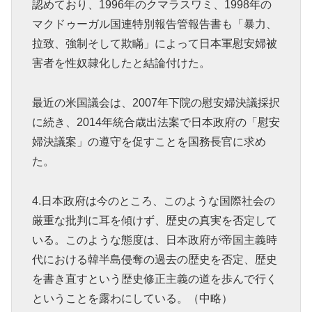
認めており、1996年のクマラスワミ、1998年の
マクドゥーガル国連特別報告管報告書も「暴力、
拉致、強制そして欺瞞」によって日本軍慰安婦被
害者を性奴隷化したと結論付けた。
最近の米国議会は、2007年下院の慰安婦決議採択
に続き、2014年統合歳出法案で日本政府の「慰安
婦決議案」の遵守を促すことを国務長官に求め
た。
4.日本政府は今のところ、このような国際社会の
厳重な批判に耳を傾けず、歴史の真実を否定して
いる。このような態度は、日本政府が帝国主義時
代における韓半島侵奪の過去の歴史を否定、歴史
を書き直すという歴史修正主義の道を歩んで行く
ということを露わにしている。（中略）