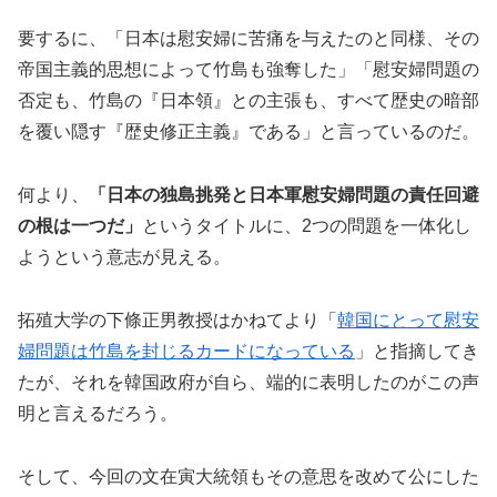
要するに、「日本は慰安婦に苦痛を与えたのと同様、その
帝国主義的思想によって竹島も強奪した」「慰安婦問題の
否定も、竹島の『日本領』との主張も、すべて歴史の暗部
を覆い隠す『歴史修正主義』である」と言っているのだ。
何より、
「日本の独島挑発と日本軍慰安婦問題の責任回避
の根は一つだ」
というタイトルに、2つの問題を一体化し
ようという意志が見える。
拓殖大学の下條正男教授はかねてより「
韓国にとって慰安
婦問題は竹島を封じるカードになっている
」と指摘してき
たが、それを韓国政府が自ら、端的に表明したのがこの声
明と言えるだろう。
そして、今回の文在寅大統領もその意思を改めて公にした