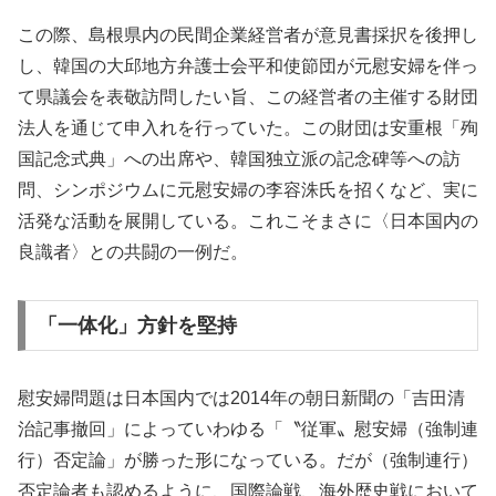
この際、島根県内の民間企業経営者が意見書採択を後押し
し、韓国の大邱地方弁護士会平和使節団が元慰安婦を伴っ
て県議会を表敬訪問したい旨、この経営者の主催する財団
法人を通じて申入れを行っていた。この財団は安重根「殉
国記念式典」への出席や、韓国独立派の記念碑等への訪
問、シンポジウムに元慰安婦の李容洙氏を招くなど、実に
活発な活動を展開している。これこそまさに〈日本国内の
良識者〉との共闘の一例だ。
「一体化」方針を堅持
慰安婦問題は日本国内では2014年の朝日新聞の「吉田清
治記事撤回」によっていわゆる「〝従軍〟慰安婦（強制連
行）否定論」が勝った形になっている。だが（強制連行）
否定論者も認めるように、国際論戦、海外歴史戦において