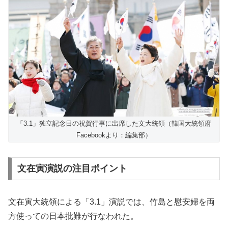
「3.1」独立記念日の祝賀行事に出席した文大統領（韓国大統領府
Facebookより：編集部）
文在寅演説の注目ポイント
文在寅大統領による「3.1」演説では、竹島と慰安婦を両
方使っての日本批難が行なわれた。