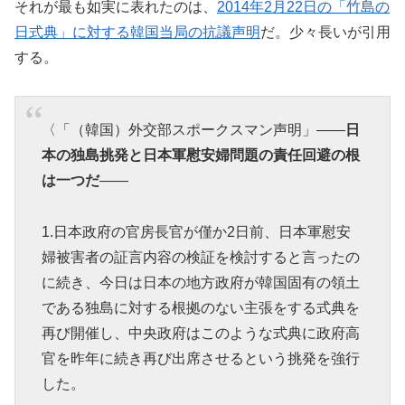
それが最も如実に表れたのは、
2014年2月22日の「竹島の
日式典」に対する韓国当局の抗議声明
だ。少々長いが引用
する。
〈「（韓国）外交部スポークスマン声明」――
日
本の独島挑発と日本軍慰安婦問題の責任回避の根
は一つだ
――
1.日本政府の官房長官が僅か2日前、日本軍慰安
婦被害者の証言内容の検証を検討すると言ったの
に続き、今日は日本の地方政府が韓国固有の領土
である独島に対する根拠のない主張をする式典を
再び開催し、中央政府はこのような式典に政府高
官を昨年に続き再び出席させるという挑発を強行
した。