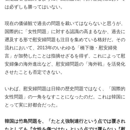
は必ずしも勝ってはいない。
現在の価値観で過去の問題を裁いてはならないと思うが、
国際的に「女性問題」に対する認識の高まるなか、過去に
遡及する形で慰安婦問題も注目を集めている格好だ。その
流れにおいて、2013年のいわゆる「橋下徹・慰安婦発
言」が加勢したことは指摘せざるを得ず、これによって慰
安婦像の海外進出など、慰安婦問題の「海外戦」を活発化
させたことも否定できない。
いわば、慰安婦問題は日韓の歴史問題ではなく、「国際的
女性問題」の一角をなすことになったのだ。これは韓国に
とって実に好都合だった。
韓国は竹島問題を、「たとえ強制連行という点では覆され
たとしても『女性を傷つけた』という点では覆らない『慰