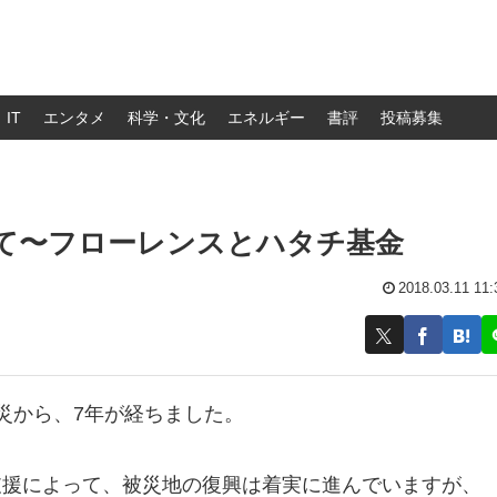
IT
エンタメ
科学・文化
エネルギー
書評
投稿募集
寄せて〜フローレンスとハタチ基金
2018.03.11 11:
大震災から、7年が経ちました。
支援によって、被災地の復興は着実に進んでいますが、