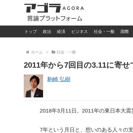
トップ
政治
経済
ビジネス
社会・一般
国際
ホーム
社会・一般
2011年から7回目の3.11に
駒崎 弘樹
2018年3月11日。2011年の東日本
7年という月日と、想いのある人々の