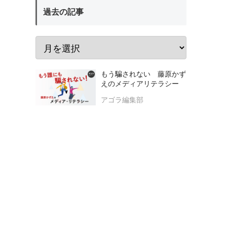
過去の記事
もう騙されない 藤原かず
えのメディアリテラシー
アゴラ編集部