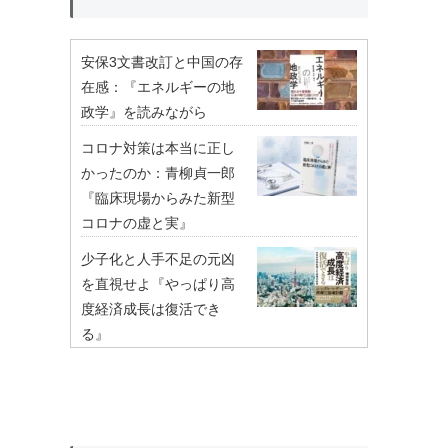
安保3文書改訂と中国の存
在感：『エネルギーの地
政学』を読みながら
コロナ対策は本当に正し
かったのか：青柳貞一郎
『臨床現場からみた新型
コロナの虚と実』
少子化と人手不足の元凶
を直視せよ『やっぱり高
度経済成長は復活でき
る』