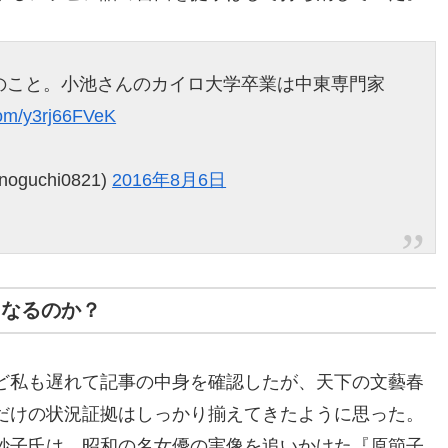
のこと。小池さんのカイロ大学卒業は中東専門家
.com/y3rj66FVeK
uchi0821)
2016年8月6日
になるのか？
ど私も遅れて記事の中身を確認したが、天下の文藝春
だけの状況証拠はしっかり揃えてきたように思った。
妙子氏は、昭和の名女優の実像を追いかけた『原節子