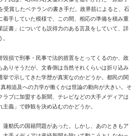
賞を受賞したベテランの書き手だ。政界筋によると、石
に着手していた模様で、この間、相応の準備を積み重
業証書」についても説得力のある言及をしていて、詳
う。
誉毀損で刑事・民事で法的措置をとってくるのか、政
もありそうだが、文春側は当然それくらいは折り込み
選挙で示してきた学歴が真実なのかどうか。都民の関
、真相追及への力学が働くかは世論の動向が大きい。そ
クラブに加盟する新聞、テレビなどの大手メディアは
れ主義」で静観を決め込むのかどうか。
、蓮舫氏の国籍問題があった。しかし、あのときもア
、大手メディアは産経新聞を除いて動こうとしなかっ