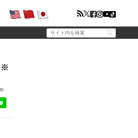
？※
30