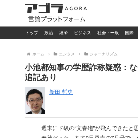
トップ
政治
経済
ビジネス
社会・一般
国際
ホーム
エンタメ
ジャーナリズム
小池都知事の学歴詐称疑惑：
追記あり
新田 哲史
週末にド級の“文春砲”が飛んできたと