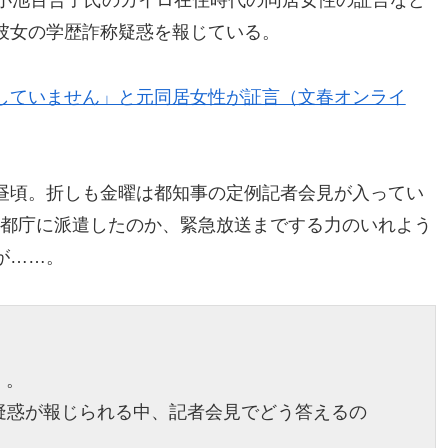
、小池百合子氏のカイロ在住時代の同居女性の証言など
彼女の学歴詐称疑惑を報じている。
していません」と元同居女性が証言（文春オンライ
昼頃。折しも金曜は都知事の定例記者会見が入ってい
ーを都庁に派遣したのか、緊急放送までする力のいれよう
が……。
 。
疑惑が報じられる中、記者会見でどう答えるの