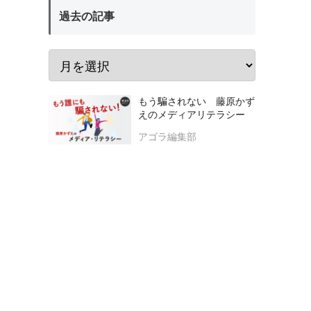
過去の記事
もう騙されない 藤原かず
えのメディアリテラシー
アゴラ編集部