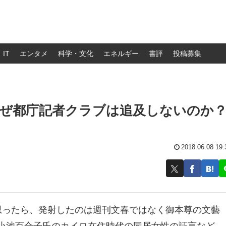
IT
エンタメ
科学・文化
エネルギー
書評
投稿募集
なぜ都庁記者クラブは追及しないのか
2018.06.08 19:
思ったら、発射したのは週刊文春ではなく御本尊の文藝