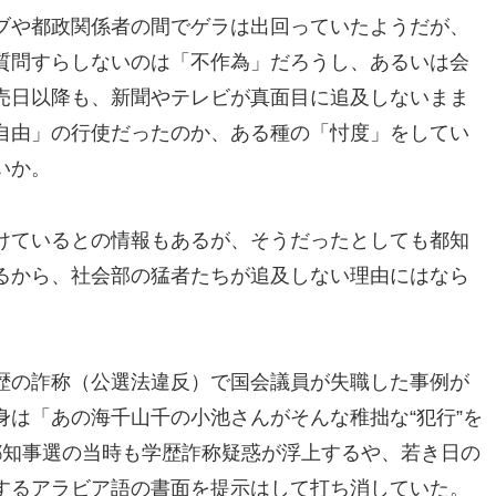
ブや都政関係者の間でゲラは出回っていたようだが、
質問すらしないのは「不作為」だろうし、あるいは会
売日以降も、新聞やテレビが真面目に追及しないまま
自由」の行使だったのか、ある種の「忖度」をしてい
いか。
けているとの情報もあるが、そうだったとしても都知
るから、社会部の猛者たちが追及しない理由にはなら
歴の詐称（公選法違反）で国会議員が失職した事例が
は「あの海千山千の小池さんがそんな稚拙な“犯行”を
都知事選の当時も学歴詐称疑惑が浮上するや、若き日の
するアラビア語の書面を提示はして打ち消していた。