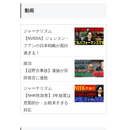
動画
ジャーナリズム
【NVIDIA】ジェンスン・
フアンの日本戦略が面白
過ぎる！
政治
【辺野古事故】遺族が百
田発言に激怒
ジャーナリズム
【NHK性加害】3年放置は
意図的か：お粗末すぎる
対応