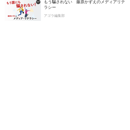
もう騙されない 藤原かずえのメディアリテ
ラシー
アゴラ編集部