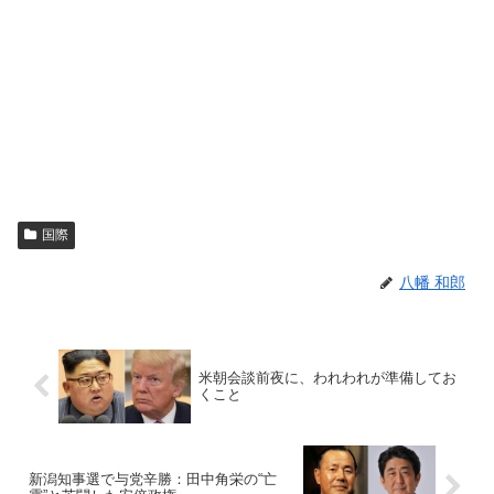
国際
八幡 和郎
米朝会談前夜に、われわれが準備してお
くこと
新潟知事選で与党辛勝：田中角栄の“亡