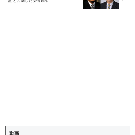
霊”と苦闘した安倍政権
動画