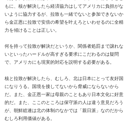
もに、核が解決したら経済協力はしてアメリカに負担がな
いように協力するが、拉致も一緒でないと参加できないか
ら金正恩に拉致で安倍の希望を叶えろといわせるのに全精
力を傾けることは正しい。
何を持って拉致が解決だというか、関係者処罰まで譲れな
いといったハードルが高すぎる要求にこだわるのは疑問
で、アメリカにも現実的対応を説明する必要がある。
核と拉致が解決したら、むしろ、北は日本にとって友好国
になりうる。国境を接してないから脅威にならないから
だ。また、金正恩一家は母親のこともあり日本文化に好意
的だ。また、ここのところは保守派の人は違う意見だろう
が、朝鮮総連は北の体制のなかでは「親日派」なのだから
むしろ利用価値がある。