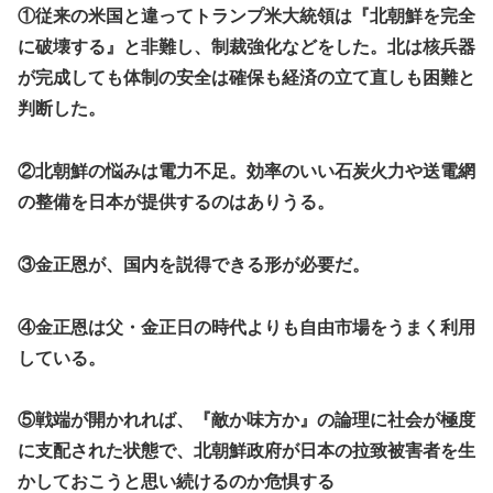
①従来の米国と違ってトランプ米大統領は『北朝鮮を完全
に破壊する』と非難し、制裁強化などをした。北は核兵器
が完成しても体制の安全は確保も経済の立て直しも困難と
判断した。
②北朝鮮の悩みは電力不足。効率のいい石炭火力や送電網
の整備を日本が提供するのはありうる。
③金正恩が、国内を説得できる形が必要だ。
④金正恩は父・金正日の時代よりも自由市場をうまく利用
している。
⑤戦端が開かれれば、『敵か味方か』の論理に社会が極度
に支配された状態で、北朝鮮政府が日本の拉致被害者を生
かしておこうと思い続けるのか危惧する