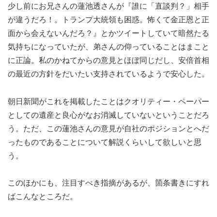
少し前にお兄さんの蓮池透さんが『誰に「直談判？」相手
が違うだろ！。トランプ大統領も困惑。怖くて金正恩と正
面から会えないんだろ？』とかツイートしていて暗然たる
気持ちになっていたが、弟さんの仰っていることはまこと
に正論。私のかねてからの意見とほぼ同じだし、安倍首相
の最近の方針をだいたい支持されているようで安心した。
朝日新聞がこれを掲載したことはクオリティー・ペーパー
としての遺産と良心がなお消滅していないということだろ
う。ただ、この蓮池さんの意見が自社のポジションとへだ
ったものであることについて解説くらいして欲しいと思
う。
このほかにも、注目すべき指摘があるが、箇条書きにすれ
ばこんなところだ。