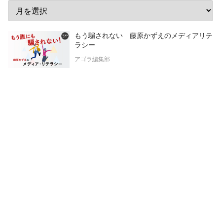
もう騙されない 藤原かずえのメディアリテ
ラシー
アゴラ編集部