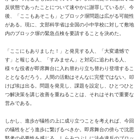
反状態であったことについて速やかに謝罪しているが、今
後、「ここもあそこも」とブロック塀問題は広がる可能性
がある。現に、文部科学省は全国の小中学校に対して敷地
内のブロック塀の緊急点検を要請することを決めた。
「ここにもありました！」と発見する人、「大変遺憾で
す」と報じる人、「すみません」と対応に追われる人、
様々な役者が即席舞台に入れ替わり立ち替わり登壇するこ
ととなるだろう。人間の活動はそんなに完璧ではない。叩
けば埃は出る。問題を発見し、課題を設定し、ひとつひと
つ解決策を講じ改善を重ねることは、それはそれで重要な
営みである。
しかし、進歩が犠牲の上に成り立つことを考えれば、今回
の犠牲をどう進歩に繋げるべきか。即席舞台の傍らで沈思
黙考の必要性を感じる。しらみつぶしに法令違反のブロッ