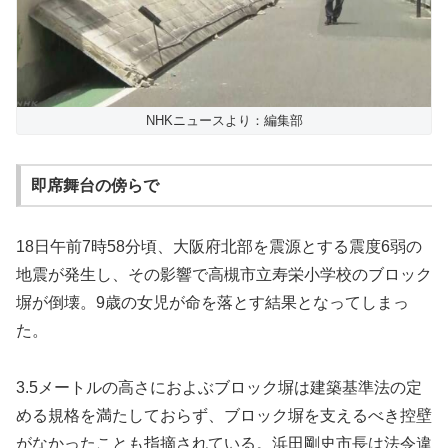
NHKニュースより：編集部
即席舞台の傍らで
18日午前7時58分頃、大阪府北部を震源とする震度6弱の
地震が発生し、その影響で高槻市立寿栄小学校のブロック
塀が倒壊。9歳の女児が命を落とす結果となってしまっ
た。
3.5メートルの高さにおよぶブロック塀は建築基準法の定
める規格を満たしておらず、ブロック塀を支えるべき控壁
がなかったことも指摘されている。浜田剛史市長は法令違