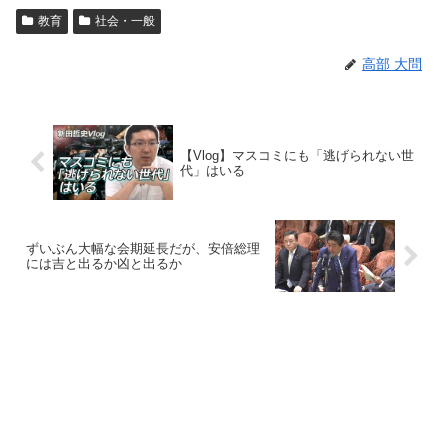
教育
社会・一般
高部 大問
【Vlog】マスコミにも「逃げられない世
代」はいる
ずいぶん大幅な会期延長だが、安倍総理
には吉と出るか凶と出るか