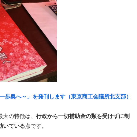
まちの一歩奥へ～」を発刊します（東京商工会議所北支部）
最大の特徴は、
行政から一切補助金の類を受けずに制
効いている
点です。