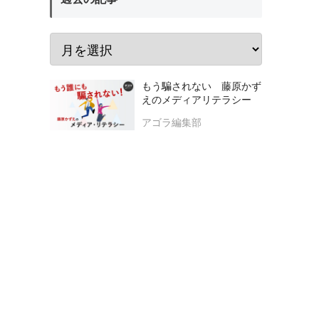
もう騙されない 藤原かず
えのメディアリテラシー
アゴラ編集部