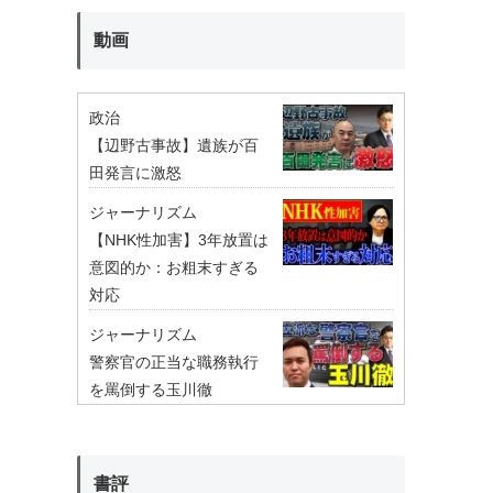
動画
政治
【辺野古事故】遺族が百
田発言に激怒
ジャーナリズム
【NHK性加害】3年放置は
意図的か：お粗末すぎる
対応
ジャーナリズム
警察官の正当な職務執行
を罵倒する玉川徹
書評