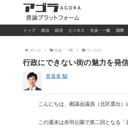
トップ
政治
経済
ビジネス
社会・一般
国際
ホーム
社会・一般
ローカル
行政にできない街の魅力を発信！「
音喜多 駿
こんにちは、都議会議員（北区選出）
この週末は赤羽公園で第二回となる「