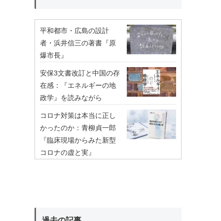
平和都市・広島の設計
者・浜井信三の著書『原
爆市長』
安保3文書改訂と中国の存
在感：『エネルギーの地
政学』を読みながら
コロナ対策は本当に正し
かったのか：青柳貞一郎
『臨床現場からみた新型
コロナの虚と実』
過去の記事