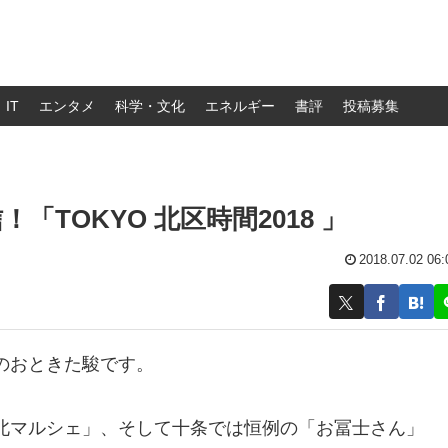
IT
エンタメ
科学・文化
エネルギー
書評
投稿募集
TOKYO 北区時間2018 」
2018.07.02 06:
のおときた駿です。
北マルシェ」、そして十条では恒例の「お冨士さん」