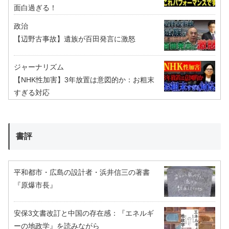
面白過ぎる！
政治
【辺野古事故】遺族が百田発言に激怒
ジャーナリズム
【NHK性加害】3年放置は意図的か：お粗末
すぎる対応
書評
平和都市・広島の設計者・浜井信三の著書
『原爆市長』
安保3文書改訂と中国の存在感：『エネルギ
ーの地政学』を読みながら