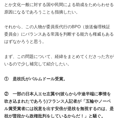
とか文化一般に対する国や民間による助成をためらわせる
原因になるであろうことも指摘したい。
それから、この人物が委員長代行の
BPO
（放送倫理検証
委員会）にバランスある常識を判断する能力も権威もある
はずなかろうと思う。
まず、この問題について、経緯をまとめてくださった方が
いるので少し補完して紹介したい。
① 是枝氏がパルムドール受賞。
② 一部の日本人エセ左翼や
(
彼らから中途半端に事情を
吹き込まれたであろう
)
フランス人記者が「五輪やノーベ
ル賞受賞者には祝意を出す安倍が是枝を無視するのは、是
枝が普段から政権批判をしているからだ！」と騒ぐ。