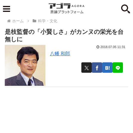
ホーム
科学・文化
是枝監督の「小賢しさ」がカンヌの栄光を台
無しに
2018.07.05 11:31
八幡 和郎