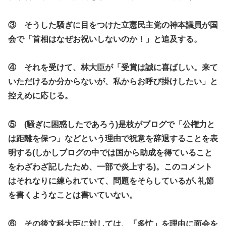
③ そうした騒ぎに目をつけた立憲民主党の神本議員が国
会で「首相はなぜお祝いしないのか！」と追及する。
④ それを受けて、林大臣が「受賞は誠に喜ばしい。来て
いただけるか分からないが、私からお呼び掛けしたい」と
控えめに応じる。
⑤
(
騒ぎに困惑したであろう
)
是枝がブログで「公権力と
は距離を保つ」などという理由で祝意を辞退することを表
明する
(
しかしブログの中では国から助成を得ていること
をわざわざ記したため、一部で炎上する
)
。このコメント
はそれなりに練られていて、問題をそらしているが､礼節
を書くようなことは書いていない。
⑥ その後文科大臣に対しては、「多忙」を理由に面会を