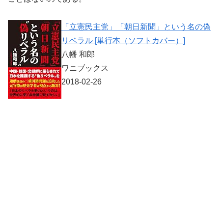
「立憲民主党」「朝日新聞」という名の偽
リベラル [単行本（ソフトカバー）]
八幡 和郎
ワニブックス
2018-02-26