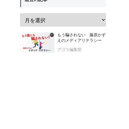
もう騙されない 藤原かず
えのメディアリテラシー
アゴラ編集部