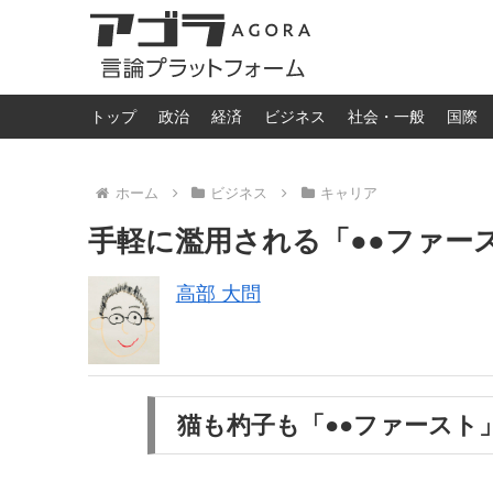
トップ
政治
経済
ビジネス
社会・一般
国際
ホーム
ビジネス
キャリア
手軽に濫用される「●●ファー
高部 大問
猫も杓子も「●●ファースト