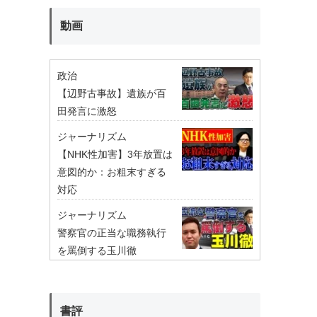
動画
政治
【辺野古事故】遺族が百
田発言に激怒
ジャーナリズム
【NHK性加害】3年放置は
意図的か：お粗末すぎる
対応
ジャーナリズム
警察官の正当な職務執行
を罵倒する玉川徹
書評