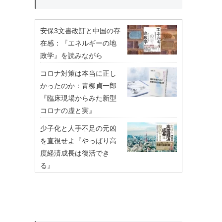
安保3文書改訂と中国の存
在感：『エネルギーの地
政学』を読みながら
コロナ対策は本当に正し
かったのか：青柳貞一郎
『臨床現場からみた新型
コロナの虚と実』
少子化と人手不足の元凶
を直視せよ『やっぱり高
度経済成長は復活でき
る』