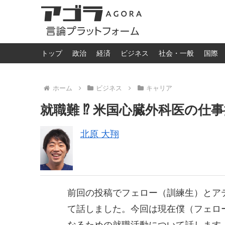
トップ
政治
経済
ビジネス
社会・一般
国際
ホーム
ビジネス
キャリア
就職難 ⁉︎ 米国心臓外科医の仕
北原 大翔
前回の投稿でフェロー（訓練生）とア
て話しました。今回は現在僕（フェロ