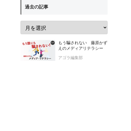
過去の記事
もう騙されない 藤原かず
えのメディアリテラシー
アゴラ編集部