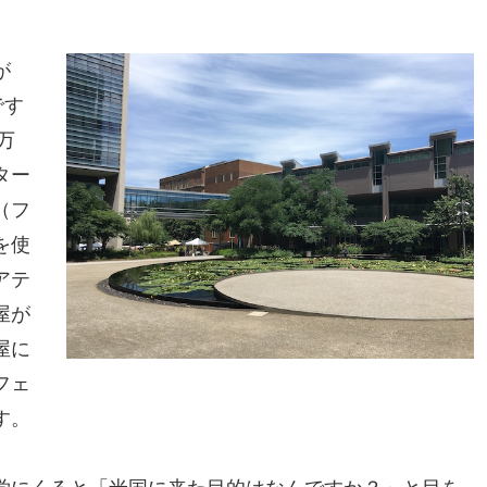
。
が
です
万
ター
（フ
を使
アテ
屋が
屋に
フェ
す。