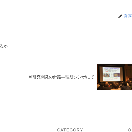
音喜
るか
AI研究開発の針路―理研シンポにて
U
CATEGORY
O