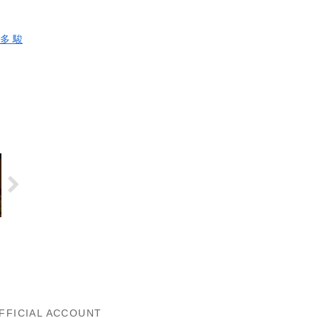
多 駿
FFICIAL ACCOUNT