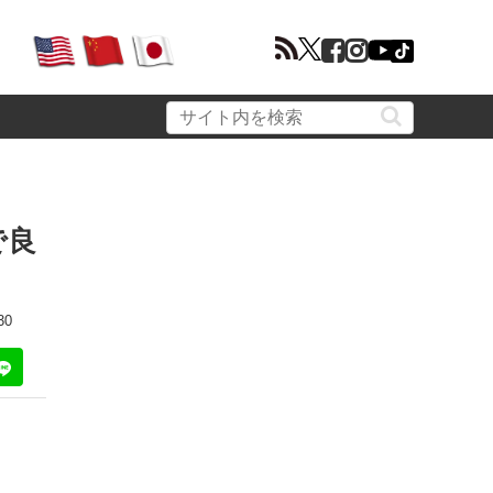
で良
30