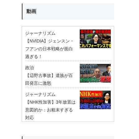
動画
ジャーナリズム
【NVIDIA】ジェンスン・
フアンの日本戦略が面白
過ぎる！
政治
【辺野古事故】遺族が百
田発言に激怒
ジャーナリズム
【NHK性加害】3年放置は
意図的か：お粗末すぎる
対応