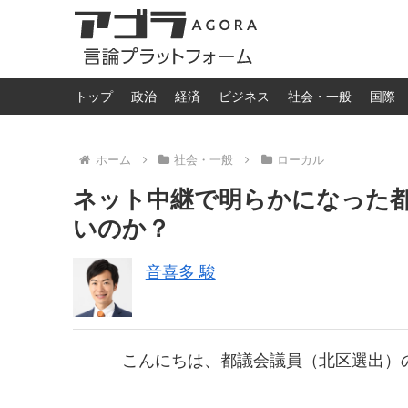
トップ
政治
経済
ビジネス
社会・一般
国際
ホーム
社会・一般
ローカル
ネット中継で明らかになった
いのか？
音喜多 駿
こんにちは、都議会議員（北区選出）