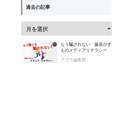
過去の記事
もう騙されない 藤原かず
えのメディアリテラシー
アゴラ編集部