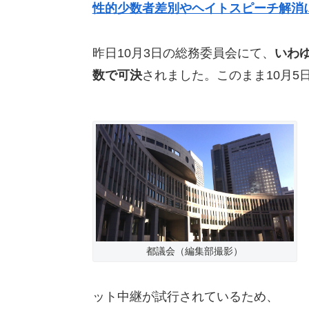
性的少数者差別やヘイトスピーチ解消に
昨日10月3日の総務委員会にて、
いわ
数で可決
されました。このまま10月
都議会（編集部撮影）
ット中継が試行されているため、