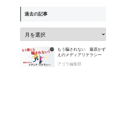
過去の記事
もう騙されない 藤原かず
えのメディアリテラシー
アゴラ編集部