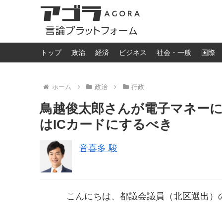
トップ
政治
経済
ビジネス
社会・一般
国際
ホーム
政治
行政
鳥越俊太郎さんが電子マネー
はICカードにするべき
音喜多 駿
こんにちは、都議会議員（北区選出）