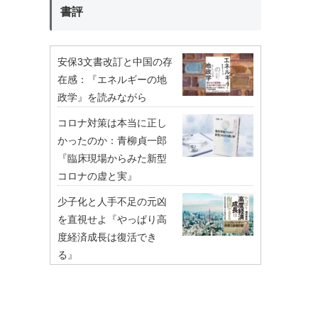
書評
安保3文書改訂と中国の存
在感：『エネルギーの地
政学』を読みながら
コロナ対策は本当に正し
かったのか：青柳貞一郎
『臨床現場からみた新型
コロナの虚と実』
少子化と人手不足の元凶
を直視せよ『やっぱり高
度経済成長は復活でき
る』