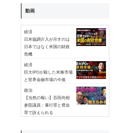
動画
経済
日米協調介入が示すのは
日本ではなく米国の財政
危機
経済
巨大IPOが殺した米株市場
と世界金融市場の今後
政治
【当然の報い】百田尚樹
参院議員：暴行罪と脅迫
罪で訴えられる