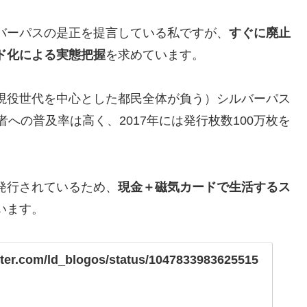
バーパスの是正を提言している私ですが、
すぐに廃止
ド化による実態把握
を求めています。
現役世代を中心とした都民全体が負う）シルバーパス
への普及率は高く、2017年には発行枚数100万枚を
発行されているため、
現金＋磁気カードで生活するス
います。
itter.com/ld_blogos/status/1047833983625515